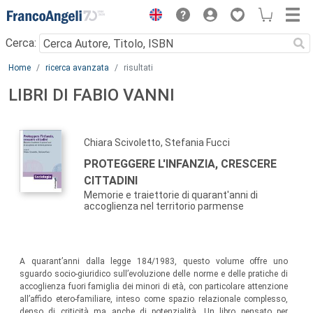
Menu
Cerca:
Main content
Home
ricerca avanzata
risultati
LIBRI DI FABIO VANNI
Chiara Scivoletto, Stefania Fucci
PROTEGGERE L'INFANZIA, CRESCERE
CITTADINI
Memorie e traiettorie di quarant'anni di
accoglienza nel territorio parmense
A quarant’anni dalla legge 184/1983, questo volume offre uno
sguardo socio-giuridico sull’evoluzione delle norme e delle pratiche di
accoglienza fuori famiglia dei minori di età, con particolare attenzione
all’affido etero-familiare, inteso come spazio relazionale complesso,
denso di criticità ma anche di potenzialità. Un libro pensato per