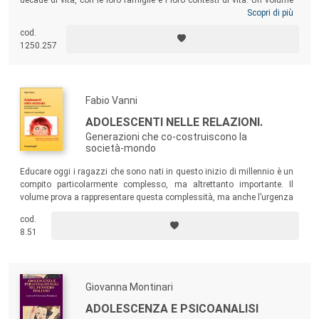
per psicologi, medici e psicoterapeuti interessati ad avvicinarsi alla
Scopri di più
comprensione del lavoro psicologico clinico con gli adolescenti di oggi,
cod.
ma anche per educatori e operatori che quotidianamente li “incontrano”
1250.257
nel loro lavoro e nella loro formazione.
Fabio Vanni
ADOLESCENTI NELLE RELAZIONI.
Generazioni che co-costruiscono la
società-mondo
Educare oggi i ragazzi che sono nati in questo inizio di millennio è un
compito particolarmente complesso, ma altrettanto importante. Il
volume prova a rappresentare questa complessità, ma anche l’urgenza
di trovare strade credibili per farlo e propone idee che tengono conto
cod.
delle novità e specificità dello scenario nel quale viviamo.
8.51
Giovanna Montinari
ADOLESCENZA E PSICOANALISI