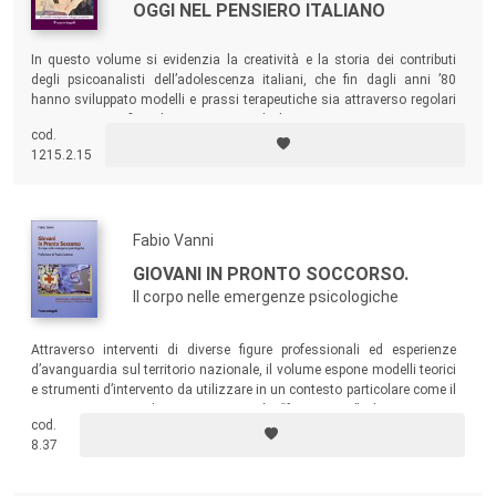
OGGI NEL PENSIERO ITALIANO
In questo volume si evidenzia la creatività e la storia dei contributi
degli psicoanalisti dell’adolescenza italiani, che fin dagli anni ’80
hanno sviluppato modelli e prassi terapeutiche sia attraverso regolari
incontri scientifici che attraverso declinazioni e sperimentazioni
cod.
cliniche
.
1215.2.15
Fabio Vanni
GIOVANI IN PRONTO SOCCORSO.
Il corpo nelle emergenze psicologiche
Attraverso interventi di diverse figure professionali ed esperienze
d’avanguardia sul territorio nazionale, il volume espone modelli teorici
e strumenti d’intervento da utilizzare in un contesto particolare come il
Pronto Soccorso, luogo sempre più “frequentato” da giovani e
cod.
adolescenti. Sostare al Pronto Soccorso di alcune città italiane
8.37
permette difatti di osservare il mondo giovanile in una cornice
particolare.