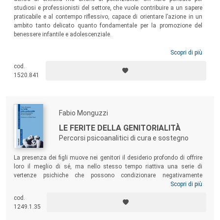
studiosi e professionisti del settore, che vuole contribuire a un sapere
praticabile e al contempo riflessivo, capace di orientare l’azione in un
ambito tanto delicato quanto fondamentale per la promozione del
benessere infantile e adolescenziale.
Scopri di più
cod.
1520.841
Fabio Monguzzi
LE FERITE DELLA GENITORIALITÀ
Percorsi psicoanalitici di cura e sostegno
La presenza dei figli muove nei genitori il desiderio profondo di offrire
loro il meglio di sé, ma nello stesso tempo riattiva una serie di
vertenze psichiche che possono condizionare negativamente
l’espressione del proprio amore genitoriale. Un volume per coloro che,
Scopri di più
nei più svariati contesti clinici, si occupano di genitori in difficoltà e per
cod.
chi, pur non lavorando direttamente sulla genitorialità, desidera
1249.1.35
comprenderne le dinamiche, i processi e i percorsi di cura.