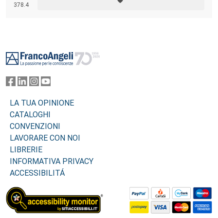
all’insieme dei consumatori di apparecchiature elettriche ed
378.4
elettroniche, dei soggetti preposti alla ricerca, nonché delle aziende di
gestione dei rifiuti, che supportano la raccolta di questi dai
consumatori.
Footer
LA TUA OPINIONE
CATALOGHI
CONVENZIONI
LAVORARE CON NOI
LIBRERIE
INFORMATIVA PRIVACY
ACCESSIBILITÁ