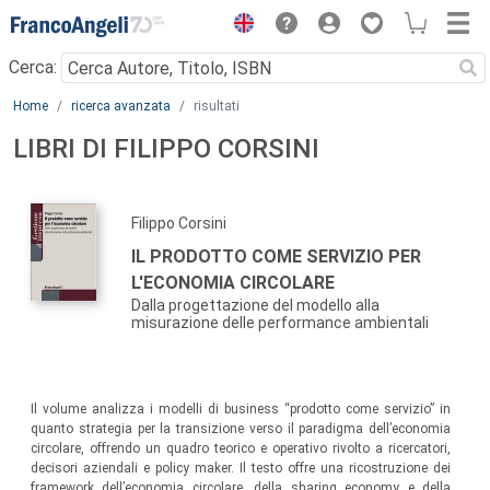
Menu
Cerca:
Main content
Home
ricerca avanzata
risultati
LIBRI DI FILIPPO CORSINI
Filippo Corsini
IL PRODOTTO COME SERVIZIO PER
L'ECONOMIA CIRCOLARE
Dalla progettazione del modello alla
misurazione delle performance ambientali
Il volume analizza i modelli di business “prodotto come servizio” in
quanto strategia per la transizione verso il paradigma dell’economia
circolare, offrendo un quadro teorico e operativo rivolto a ricercatori,
decisori aziendali e policy maker. Il testo offre una ricostruzione dei
framework dell’economia circolare, della sharing economy e della