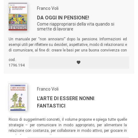
Franco Voli
DA OGGI IN PENSIONE!
Come riappropriarsi della vita quando si
smette di lavorare
Un manuale per “non annoiarsi” dopo la pensione. Informazioni ed
esempi utili per riflettere su desideri, aspettative, modo di relazionarsi e
di comunicare, al fine di: creare le basi per una buona convivenza con
gli altri; coltivare nuovi sogni e nuovi interessi; iniziare a fare subito
cod.
quello che non si è ancora fatto…
1796.194
Franco Voli
L'ARTE DI ESSERE NONNI
FANTASTICI
Ricco di suggerimenti concreti, il volume propone e spiega tutte quelle
strategie – per comunicare in modo appropriato, per alimentare la
relazione con costanza, per collaborare in modo attivo, per giocare in
modo formativo ecc. – che tutti possono mettere in atto per imparare