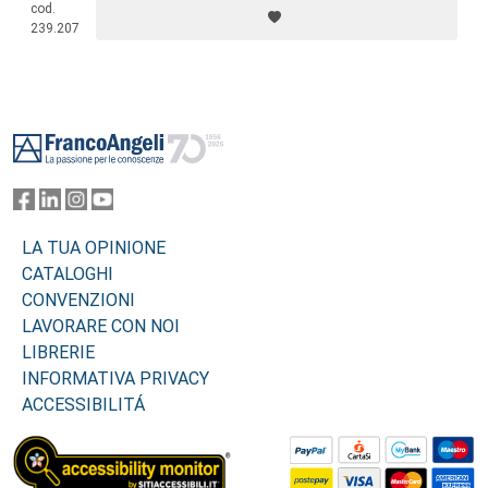
cod.
l’arte di essere nonni.
239.207
Footer
LA TUA OPINIONE
CATALOGHI
CONVENZIONI
LAVORARE CON NOI
LIBRERIE
INFORMATIVA PRIVACY
ACCESSIBILITÁ