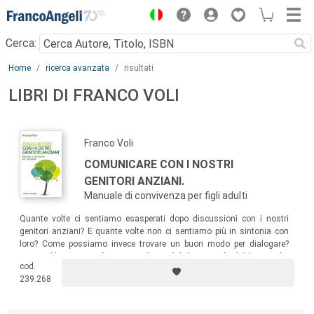
Menu
Cerca:
Main content
Home
ricerca avanzata
risultati
LIBRI DI FRANCO VOLI
Franco Voli
COMUNICARE CON I NOSTRI
GENITORI ANZIANI.
Manuale di convivenza per figli adulti
Quante volte ci sentiamo esasperati dopo discussioni con i nostri
genitori anziani? E quante volte non ci sentiamo più in sintonia con
loro? Come possiamo invece trovare un buon modo per dialogare?
Questo libro ci aiuterà a trovare la modalità, partendo dal lavoro che
cod.
riusciremo a fare prima di tutto con noi stessi, cercando il nostro
239.268
benessere emozionale.