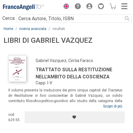
Menu
Cerca:
Main content
Home
ricerca avanzata
risultati
LIBRI DI GABRIEL VAZQUEZ
Gabriel Vazquez, Cintia Faraco
TRATTATO SULLA RESTITUZIONE
NELL'AMBITO DELLA COSCIENZA
Capp. I-V
Il volume presenta la traduzione dei primi cinque capitoli del
Tractatus
de Restitutione in foro conscientiae
di Gabriel Vázquez, un solido
contributo filosofico-politico-giuridico allo studio della categoria della
giustizia. Il lavoro di traduzione di un’opera vazqueziana, finora mai
Scopri di più
tradotta, persegue lo scopo di agevolare la conoscenza di un autore
cod.
particolarmente significativo per la comprensione della presenza di
629.55
una delle molte anime della Seconda Scolastica Spagnola.