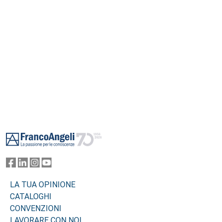
Footer
LA TUA OPINIONE
CATALOGHI
CONVENZIONI
LAVORARE CON NOI