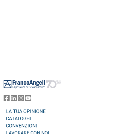
Footer
LA TUA OPINIONE
CATALOGHI
CONVENZIONI
LAVORARE CON NOI