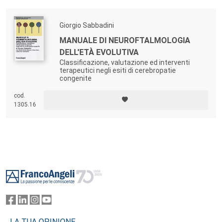
Giorgio Sabbadini
MANUALE DI NEUROFTALMOLOGIA
DELL'ETÀ EVOLUTIVA
Classificazione, valutazione ed interventi
terapeutici negli esiti di cerebropatie
congenite
cod.
1305.16
Footer
LA TUA OPINIONE