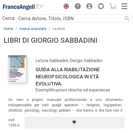
Menu
Cerca:
Main content
Home
ricerca avanzata
risultati
LIBRI DI GIORGIO SABBADINI
Letizia Sabbadini, Giorgio Sabbadini
GUIDA ALLA RIABILITAZIONE
NEUROPSICOLOGICA IN ETÀ
EVOLUTIVA.
Esemplificazioni cliniche ed esperienze
Un vero e proprio manuale professionale e uno strumento
indispensabile per tutti quegli operatori – terapisti, logopedisti,
ortottisti, psicologi, neurologi, pediatri – che hanno a che fare con il
problema della riabilitazione delle funzioni corticali o complesse,
cod.
specificatamente nell’età evolutiva.
1305.6