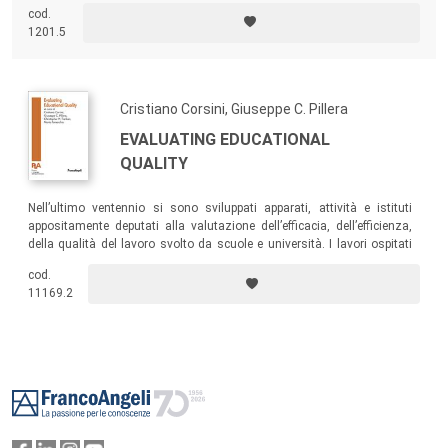
cod.
1201.5
Cristiano Corsini, Giuseppe C. Pillera
EVALUATING EDUCATIONAL
QUALITY
Nell’ultimo ventennio si sono sviluppati apparati, attività e istituti
appositamente deputati alla valutazione dell’efficacia, dell’efficienza,
della qualità del lavoro svolto da scuole e università. I lavori ospitati
nel presente volume accettano la sfida della valutazione educativa
cod.
restituendo esperienze diverse, analisi critiche, punti di forza e di
11169.2
debolezza.
Footer