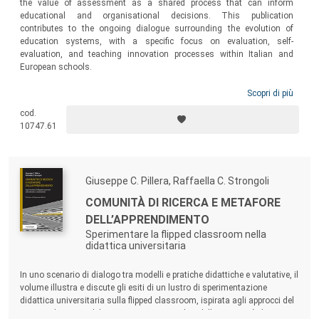
the value of assessment as a shared process that can inform
educational and organisational decisions. This publication
contributes to the ongoing dialogue surrounding the evolution of
education systems, with a specific focus on evaluation, self-
evaluation, and teaching innovation processes within Italian and
European schools.
Scopri di più
cod.
10747.61
Giuseppe C. Pillera, Raffaella C. Strongoli
COMUNITÀ DI RICERCA E METAFORE
DELL’APPRENDIMENTO
Sperimentare la flipped classroom nella
didattica universitaria
In uno scenario di dialogo tra modelli e pratiche didattiche e valutative, il
volume illustra e discute gli esiti di un lustro di sperimentazione
didattica universitaria sulla flipped classroom, ispirata agli approcci del
mastery learning, del costruttivismo sociale e della comunità di ricerca.