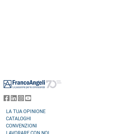
Footer
LA TUA OPINIONE
CATALOGHI
CONVENZIONI
LAVORARE CON NOI