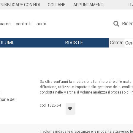
IT
PUBBLICARE CON NOI
COLLANE
APPUNTAMENTI
Rice
 siamo
contatti
aiuto
OLUMI
RIVISTE
Cerca:
Da oltre vent’anni la mediazione familiare si è affermata
diffusione, utilizzo e impatto nella gestione della conflit
condotta nelle Marche, il volume analizza il processo di 
E
dei servizi e considera come l’insieme dei significati 
zione del
plasmare le rappresentazioni e le pratiche degli operatori so
cod. 1525.54
Il volume indaga le circostanze e le modalità attraverso le 