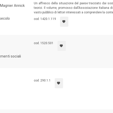
Un affresco della situazione del paese tracciato dai sociol
, Magnier Annick
teorici. Il volume, promosso dall’Associazione Italiana d
vasto pubblico di lettori interessati a comprendere la con
 secolo
cod. 1420.1.119
cod. 1520.501
menti sociali
cod. 290.1.1