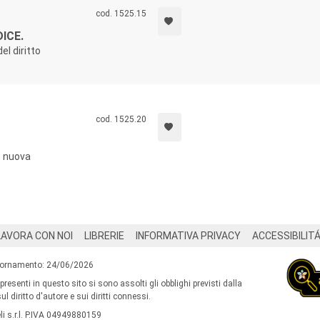
cod. 1525.15
ICE.
del diritto
cod. 1525.20
e nuova
LAVORA CON NOI
LIBRERIE
INFORMATIVA PRIVACY
ACCESSIBILIT
iornamento: 24/06/2026
 presenti in questo sito si sono assolti gli obblighi previsti dalla
l diritto d'autore e sui diritti connessi.
i s.r.l. P.IVA 04949880159