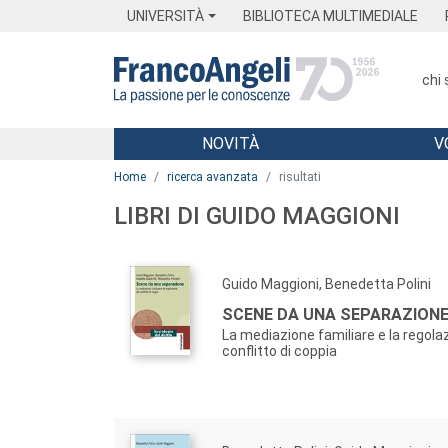
Menu
Main content
Footer
Menu
UNIVERSITÀ
BIBLIOTECA MULTIMEDIALE
chi
NOVITÀ
V
Main content
Home
ricerca avanzata
risultati
LIBRI DI GUIDO MAGGIONI
Guido Maggioni, Benedetta Polini
SCENE DA UNA SEPARAZION
La mediazione familiare e la regola
conflitto di coppia