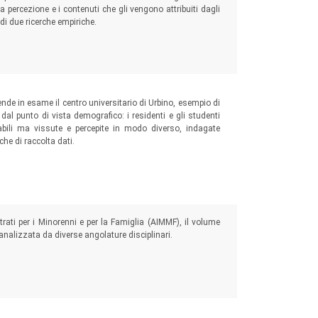
a percezione e i contenuti che gli vengono attribuiti dagli
i di due ricerche empiriche.
nde in esame il centro universitario di Urbino, esempio di
dal punto di vista demografico: i residenti e gli studenti
labili ma vissute e percepite in modo diverso, indagate
che di raccolta dati.
rati per i Minorenni e per la Famiglia (AIMMF), il volume
e analizzata da diverse angolature disciplinari.