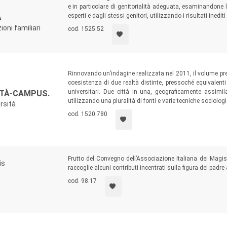
e in particolare di genitorialità adeguata, esaminandone l
esperti e dagli stessi genitori, utilizzando i risultati inedit
A
oni familiari
cod. 1525.52
Rinnovando un’indagine realizzata nel 2011, il volume pre
coesistenza di due realtà distinte, pressoché equivalenti 
universitari. Due città in una, geograficamente assimi
ITTÀ-CAMPUS.
utilizzando una pluralità di fonti e varie tecniche sociologi
ersità
cod. 1520.780
Frutto del Convegno dell’Associazione Italiana dei Magist
is
raccoglie alcuni contributi incentrati sulla figura del padr
cod. 98.17