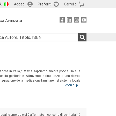
A
Accedi
Preferiti
Carrello
rca Avanzata
 anche in Italia, tuttavia sappiamo ancora poco sulla sua
tualità genitoriale. Attraverso le risultanze di una ricerca
integrazione della mediazione familiare nel sistema locale
associati alla mediazione familiare stia contribuendo a
Scopri di più
ciali e giuridici.
quali è emerso e si è affermato il concetto di genitorialità