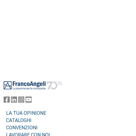
Footer
LA TUA OPINIONE
CATALOGHI
CONVENZIONI
LAVORARE CON NOI