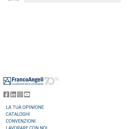
Footer
LA TUA OPINIONE
CATALOGHI
CONVENZIONI
LAVORARE CON NOI