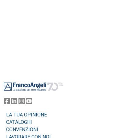
Footer
LA TUA OPINIONE
CATALOGHI
CONVENZIONI
LAVORARE CON NOI