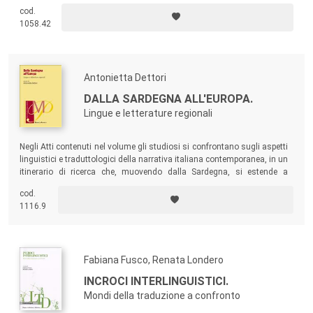
osservata sia in una prospettiva teorica, esaminando le relazioni che
cod.
si esprimono a livello disciplinare, che applicativa, cioè maggiormente
1058.42
legata alla didattica delle lingue e della traduzione.
Antonietta Dettori
DALLA SARDEGNA ALL'EUROPA.
Lingue e letterature regionali
Negli Atti contenuti nel volume gli studiosi si confrontano sugli aspetti
linguistici e traduttologici della narrativa italiana contemporanea, in un
itinerario di ricerca che, muovendo dalla Sardegna, si estende a
includere le aree più significative del Paese e delinea un’interessante
cod.
mappa geografico-linguistica della nostra narrativa più recente.
1116.9
Fabiana Fusco, Renata Londero
INCROCI INTERLINGUISTICI.
Mondi della traduzione a confronto