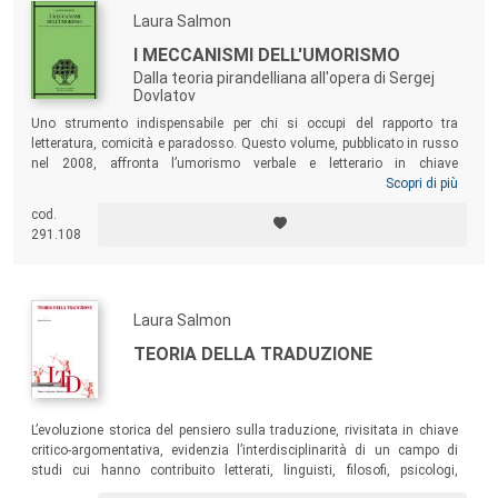
Laura Salmon
I MECCANISMI DELL'UMORISMO
Dalla teoria pirandelliana all'opera di Sergej
Dovlatov
Uno strumento indispensabile per chi si occupi del rapporto tra
letteratura, comicità e paradosso. Questo volume, pubblicato in russo
nel 2008, affronta l’umorismo verbale e letterario in chiave
interdisciplinare, cercando di giungere a una sintesi il più possibile
Scopri di più
attualizzata e “formale” delle fondamentali teorie novecentesche. La
cod.
cruciale opposizione tra “comicità” e “umorismo” su cui si fonda la
291.108
teoria pirandelliana è qui argomentata attraverso l’opera di Sergej
Dovlatov, esemplare rappresentante dell’umorismo letterario del secolo
scorso.
Laura Salmon
TEORIA DELLA TRADUZIONE
L’evoluzione storica del pensiero sulla traduzione, rivisitata in chiave
critico-argomentativa, evidenzia l’interdisciplinarità di un campo di
studi cui hanno contribuito letterati, linguisti, filosofi, psicologi,
semiologi, informatici ecc.