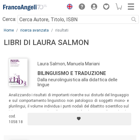
Menu
Cerca:
Main content
Home
ricerca avanzata
risultati
LIBRI DI LAURA SALMON
Laura Salmon, Manuela Mariani
BILINGUISMO E TRADUZIONE
Dalla neurolinguistica alla didattica delle
lingue
Analizzando i risultati di importanti ricerche sui disturbi del linguaggio
e sul comportamento linguistico non patologico di soggetti mono- e
plurilingui, il volume individua i punti nodali del dibattito scientifico sul
bilinguismo. In particolare, l’attenzione è focalizzata sullo studio dei
cod.
processi traduttivi umani, ambito di ricerca al crocevia tra scienze
1058.18
umane, formali e sperimentali.