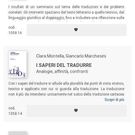
I risultati di un seminario sul tema delle traduzioni e dei problemi
correlati. Gli interventi spaziano dal testo letterario a quello tecnico, dal
linguaggio giuridico al doppiaggio, fino a includere una riflessione sulle
implicazioni teoriche e terminologiche in ambito traduttologico.
cod.
1058.16
Clara Montella, Giancarlo Marchesini
I SAPERI DEL TRADURRE
Analogie, affinità, confronti
Con i saperi del tradurre si allude alla pluralità dei punti di vista storico,
teorico e applicato con cui si guarda alla traduzione. La traduzione
non è più da intendersi unicamente nel solco della tradizione cartacea
del testo a fronte, che tende a ricreare una versione equivalente a un
Scopri di più
originale percepito come unico e non riproducibile, ma è soprattutto
cod.
conversione del testo da un codice a un altro grazie anche alle
1058.14
tecnologie informatiche e multimediali. Intento del libro è sondare
l’affascinante problematica di questo complesso atto di
comunicazione interlinguistico e interculturale che, mettendo a
confronto lingue e mondi di senso diversi, ne preserva tuttavia le