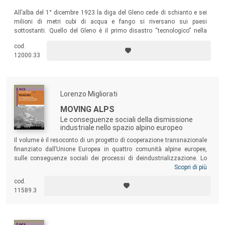
All’alba del 1° dicembre 1923 la diga del Gleno cede di schianto e sei
milioni di metri cubi di acqua e fango si riversano sui paesi
sottostanti. Quello del Gleno è il primo disastro “tecnologico” nella
storia delle Alpi. Che cosa rimane di quei momenti a distanza di cento
cod.
anni? Questo libro fa il punto su molti aspetti di quella vicenda,
12000.33
commemora le vittime e parla alle comunità di oggi.
Lorenzo Migliorati
MOVING ALPS
Le conseguenze sociali della dismissione
industriale nello spazio alpino europeo
Il volume è il resoconto di un progetto di cooperazione transnazionale
finanziato dall’Unione Europea in quattro comunità alpine europee,
sulle conseguenze sociali dei processi di deindustrializzazione. Lo
sfruttamento delle risorse primarie e l’espropriazione di sistemi sociali,
Scopri di più
culturali e simbolici tradizionali hanno trasformato radicalmente
cod.
comunità abituate da secoli a lenti mutamenti, lasciando dietro di sé
11589.3
molte macerie materiali ma soprattutto sociali e culturali, che le
comunità colpite sono chiamate ad attraversare per progettare il
proprio futuro.