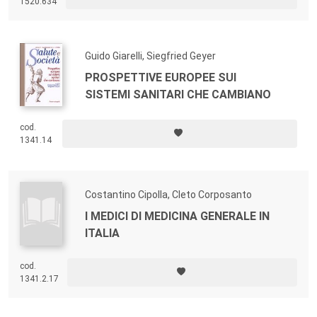
1520.634
le proprie strategie di cura e guarigione, almeno dal punto di vista di
chi vi si affida.
Guido Giarelli, Siegfried Geyer
PROSPETTIVE EUROPEE SUI
SISTEMI SANITARI CHE CAMBIANO
cod.
1341.14
Costantino Cipolla, Cleto Corposanto
I MEDICI DI MEDICINA GENERALE IN
ITALIA
cod.
1341.2.17