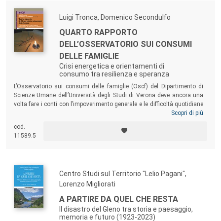
Luigi Tronca, Domenico Secondulfo
QUARTO RAPPORTO
DELL’OSSERVATORIO SUI CONSUMI
DELLE FAMIGLIE
Crisi energetica e orientamenti di
consumo tra resilienza e speranza
L’Osservatorio sui consumi delle famiglie (Oscf) del Dipartimento di
Scienze Umane dell’Università degli Studi di Verona deve ancora una
volta fare i conti con l’impoverimento generale e le difficoltà quotidiane
delle famiglie. Si è, infatti, allargata la platea di chi fatica ad arrivare
Scopri di più
alla fine del mese e strategie di confronto sempre più attento sia degli
cod.
acquisti che dei consumi sono divenute pane quotidiano anche per
11589.5
coloro che hanno risentito meno delle difficoltà economiche.
Centro Studi sul Territorio "Lelio Pagani",
Lorenzo Migliorati
A PARTIRE DA QUEL CHE RESTA
Il disastro del Gleno tra storia e paesaggio,
memoria e futuro (1923-2023)