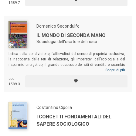
1589.7
Domenico Secondulfo
IL MONDO DI SECONDA MANO
Sociologia dell'usato e del riuso
L’etica della condivisione, l’affievolirsi del senso di proprietà esclusiva,
la riscoperta delle reti di relazione, gli imperativi dell’ecologia e del
risparmio energetico, il grande successo dei siti di vendita e scambio
on line
, donano agli oggetti seconde e terze vite, nuovi significati e
Scopri di più
nuove relazioni in cui esprimersi, allontanandone sempre più l’uscita di
cod.
scena. Questo volume esplora il vecchio/nuovo mondo dell’usato, per
1589.3
restituire al lettore un affresco del presente, del passato e del possibile
futuro del “mondo di seconda mano”.
Costantino Cipolla
I CONCETTI FONDAMENTALI DEL
SAPERE SOCIOLOGICO