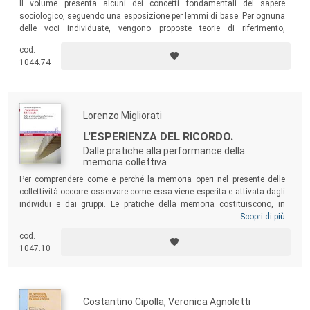
Il volume presenta alcuni dei concetti fondamentali del sapere
sociologico, seguendo una esposizione per lemmi di base. Per ognuna
delle voci individuate, vengono proposte teorie di riferimento,
definizioni, autori, cercando di adottare sempre come paradigma
cod.
conoscitivo il pluralismo connessionista.
1044.74
Lorenzo Migliorati
L'ESPERIENZA DEL RICORDO.
Dalle pratiche alla performance della
memoria collettiva
Per comprendere come e perché la memoria operi nel presente delle
collettività occorre osservare come essa viene esperita e attivata dagli
individui e dai gruppi. Le pratiche della memoria costituiscono, in
questo senso, specifici modi di trasformare il passato in presente che
Scopri di più
dura. Come i quadri sociali di significato organizzano i ricordi
cod.
individuali in memoria collettiva, così i
frames
delle diverse pratiche
1047.10
organizzano l’esperienza sociale del ricordo.
Costantino Cipolla, Veronica Agnoletti