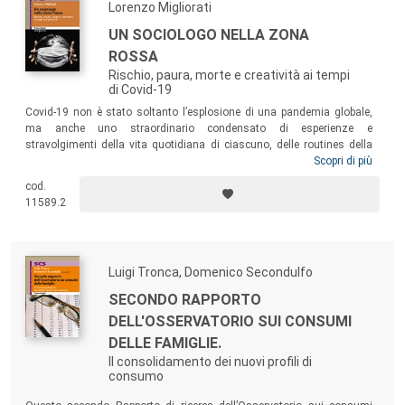
Lorenzo Migliorati
UN SOCIOLOGO NELLA ZONA
ROSSA
Rischio, paura, morte e creatività ai tempi
di Covid-19
Covid-19 non è stato soltanto l’esplosione di una pandemia globale,
ma anche uno straordinario condensato di esperienze e
stravolgimenti della vita quotidiana di ciascuno, delle routines della
società globale e dello sguardo di ognuno di noi sul mondo. Come
Scopri di più
interpretare ciò che ci è accaduto in quelle settimane di tempesta
cod.
perfetta? Questo libro prova a gettare un fascio di luce sul cono
11589.2
d’ombra che l’emergenza sanitaria ci ha scaraventato addosso: le
conseguenze sulle persone.
Luigi Tronca, Domenico Secondulfo
SECONDO RAPPORTO
DELL'OSSERVATORIO SUI CONSUMI
DELLE FAMIGLIE.
Il consolidamento dei nuovi profili di
consumo