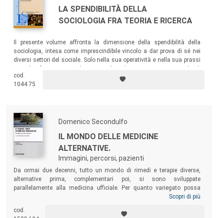
LA SPENDIBILITÀ DELLA
SOCIOLOGIA FRA TEORIA E RICERCA
Il presente volume affronta la dimensione della spendibilità della
sociologia, intesa come imprescindibile vincolo a dar prova di sé nei
diversi settori del sociale. Solo nella sua operatività e nella sua prassi
si può infatti ritrovare il senso e la valenza veramente sociale di
cod.
questa scienza.
1044.75
Domenico Secondulfo
IL MONDO DELLE MEDICINE
ALTERNATIVE.
Immagini, percorsi, pazienti
Da ormai due decenni, tutto un mondo di rimedi e terapie diverse,
alternative prima, complementari poi, si sono sviluppate
parallelamente alla medicina ufficiale. Per quanto variegato possa
essere questo universo parallelo della cura, esistono delle
Scopri di più
caratteristiche che possono accomunarlo, nei caratteri costitutivi delle
cod.
varie terapie proposte, ma soprattutto nel modo in cui esse muovono