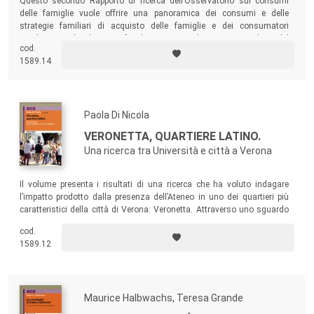
Questo secondo Rapporto di ricerca dell’Osservatorio sui consumi
delle famiglie vuole offrire una panoramica dei consumi e delle
strategie familiari di acquisto delle famiglie e dei consumatori
residenti in Italia. Il testo si focalizza in particolare sui tratti salienti del
cod.
nuovo consumatore forgiato dalla crisi economica, sia riguardo ai
1589.14
punti vendita, sia riguardo alle strategie di acquisto.
Paola Di Nicola
VERONETTA, QUARTIERE LATINO.
Una ricerca tra Università e città a Verona
Il volume presenta i risultati di una ricerca che ha voluto indagare
l’impatto prodotto dalla presenza dell’Ateneo in uno dei quartieri più
caratteristici della città di Verona: Veronetta. Attraverso uno sguardo
multidisciplinare, il testo ha dato voce ai residenti del quartiere per
cod.
cercare di comprendere questo spaccato di realtà davvero peculiare nel
1589.12
contesto della città scaligera.
Maurice Halbwachs, Teresa Grande