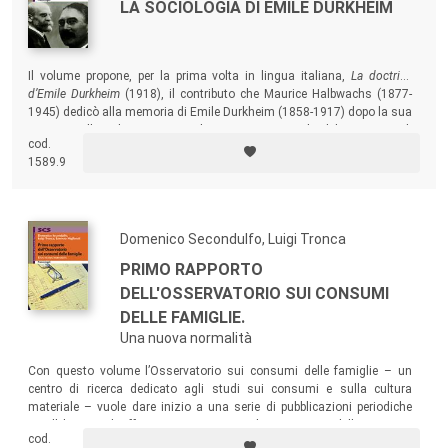
LA SOCIOLOGIA DI ÉMILE DURKHEIM
Il volume propone, per la prima volta in lingua italiana,
La doctrine
d’Emile Durkheim
(1918), il contributo che Maurice Halbwachs (1877-
1945) dedicò alla memoria di Emile Durkheim (1858-1917) dopo la sua
morte.
Halbwachs ripercorre le tappe essenziali del pensiero di
cod.
Durkheim, ne sintetizza i più importanti guadagni teorici e ne
1589.9
dischiude le principali linee attorno a cui si dispiegherà il suo lascito
intellettuale.
Domenico Secondulfo, Luigi Tronca
PRIMO RAPPORTO
DELL'OSSERVATORIO SUI CONSUMI
DELLE FAMIGLIE.
Una nuova normalità
Con questo volume l’Osservatorio sui consumi delle famiglie – un
centro di ricerca dedicato agli studi sui consumi e sulla cultura
materiale – vuole dare inizio a una serie di pubblicazioni periodiche
con l’obiettivo di offrire una panoramica dei consumi e delle strategie
cod.
familiari di acquisto ed uso di tipo generale.