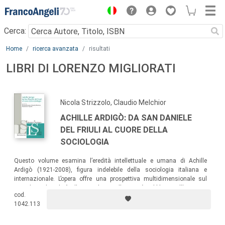
Menu
Cerca:
Main content
Home
ricerca avanzata
risultati
LIBRI DI LORENZO MIGLIORATI
Nicola Strizzolo, Claudio Melchior
ACHILLE ARDIGÒ: DA SAN DANIELE
DEL FRIULI AL CUORE DELLA
SOCIOLOGIA
Questo volume esamina l’eredità intellettuale e umana di Achille
Ardigò (1921-2008), figura indelebile della sociologia italiana e
internazionale. L’opera offre una prospettiva multidimensionale sul
contributo di Ardigò alla sociologia, alla sanità pubblica e all’impegno
cod.
civico, evidenziandone la rilevanza per il progresso delle scienze
1042.113
sociali.