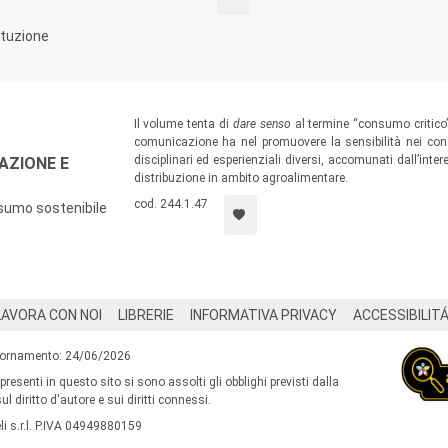
tituzione
Il volume tenta di
dare senso
al termine “consumo critico” 
comunicazione ha nel promuovere la sensibilità nei consu
disciplinari ed esperienziali diversi, accomunati dall’int
AZIONE E
distribuzione in ambito agroalimentare.
cod. 244.1.47
sumo sostenibile
LAVORA CON NOI
LIBRERIE
INFORMATIVA PRIVACY
ACCESSIBILIT
iornamento: 24/06/2026
 presenti in questo sito si sono assolti gli obblighi previsti dalla
l diritto d'autore e sui diritti connessi.
i s.r.l. P.IVA 04949880159