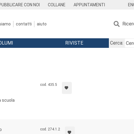
EN
PUBBLICARE CON NOI
COLLANE
APPUNTAMENTI
Ricer
 siamo
contatti
aiuto
OLUMI
RIVISTE
Cerca:
cod. 435.5
a scuola
o
cod. 274.1.2