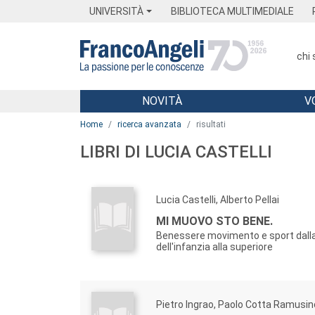
Menu
Main content
Footer
Menu
UNIVERSITÀ
BIBLIOTECA MULTIMEDIALE
chi
NOVITÀ
V
Main content
Home
ricerca avanzata
risultati
LIBRI DI LUCIA CASTELLI
Lucia Castelli, Alberto Pellai
MI MUOVO STO BENE.
Benessere movimento e sport dall
dell'infanzia alla superiore
Pietro Ingrao, Paolo Cotta Ramusin