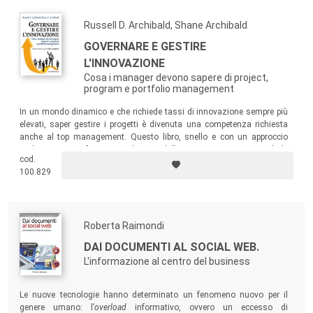
complessità.
Russell D. Archibald, Shane Archibald
GOVERNARE E GESTIRE
L'INNOVAZIONE
Cosa i manager devono sapere di project,
program e portfolio management
In un mondo dinamico e che richiede tassi di innovazione sempre più
elevati, saper gestire i progetti è divenuta una competenza richiesta
anche al top management. Questo libro, snello e con un approccio
molto operativo, fornisce ai decisori delle organizzazioni non solo le
cod.
informazioni utili per comprendere il project management, ma anche le
100.829
indicazioni operative per garantire il successo dei progetti.
Roberta Raimondi
DAI DOCUMENTI AL SOCIAL WEB.
L'informazione al centro del business
Le nuove tecnologie hanno determinato un fenomeno nuovo per il
genere umano: l’
overload
informativo, ovvero un eccesso di