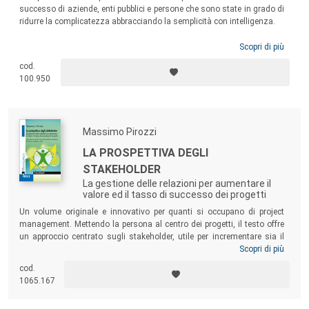
successo di aziende, enti pubblici e persone che sono state in grado di
ridurre la complicatezza abbracciando la semplicità con intelligenza.
Scopri di più
cod.
100.950
Massimo Pirozzi
LA PROSPETTIVA DEGLI
STAKEHOLDER
La gestione delle relazioni per aumentare il
valore ed il tasso di successo dei progetti
Un volume originale e innovativo per quanti si occupano di project
management. Mettendo la persona al centro dei progetti, il testo offre
un approccio centrato sugli stakeholder, utile per incrementare sia il
valore rilasciato sia il tasso di successo dei progetti. L’integrazione di
Scopri di più
approcci innovativi, sia razionali che relazionali, e la continua
cod.
focalizzazione sia sui requisiti che sulle aspettative degli stakeholder
1065.167
aiutano a stabilire un cammino appropriato, realizzando gli obiettivi
operativi e strategici in una varietà di progetti di ogni dimensione e