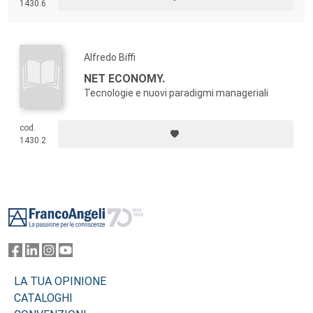
1430.6
Alfredo Biffi
NET ECONOMY.
Tecnologie e nuovi paradigmi manageriali
cod.
1430.2
Footer
LA TUA OPINIONE
CATALOGHI