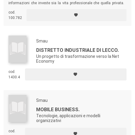
informazioni che investe sia la vita professionale che quella privata.
Con un approccio estremamente pratico e operativo, il testo offre un
cod.
supporto fattivo a coloro che si occupano concretamente di
document
100.782
management
all’interno delle aziende.
Smau
DISTRETTO INDUSTRIALE DI LECCO.
Un progetto di trasformazione verso la Net
Economy
cod.
1430.4
Smau
MOBILE BUSINESS.
Tecnologie, applicazioni e modelli
organizzativi
cod.