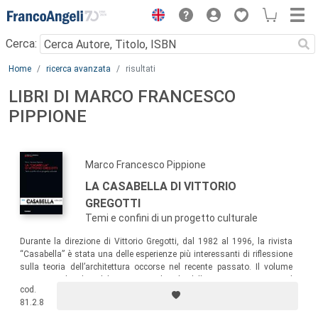
Menu
Cerca:
Main content
Home
ricerca avanzata
risultati
LIBRI DI MARCO FRANCESCO
PIPPIONE
Marco Francesco Pippione
LA CASABELLA DI VITTORIO
GREGOTTI
Temi e confini di un progetto culturale
Durante la direzione di Vittorio Gregotti, dal 1982 al 1996, la rivista
“Casabella” è stata una delle esperienze più interessanti di riflessione
sulla teoria dell’architettura occorse nel recente passato. Il volume
propone un’analisi del progetto culturale della rivista, attraverso il
cod.
confronto sui temi, gli autori e i progetti pubblicati.
81.2.8