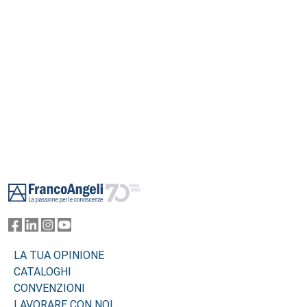
Footer
LA TUA OPINIONE
CATALOGHI
CONVENZIONI
LAVORARE CON NOI