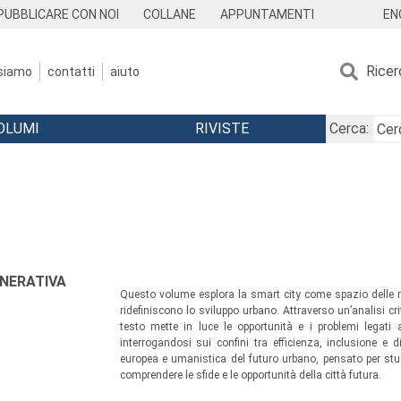
EN
PUBBLICARE CON NOI
COLLANE
APPUNTAMENTI
Ricer
 siamo
contatti
aiuto
OLUMI
RIVISTE
Cerca:
ENERATIVA
Questo volume esplora la smart city come spazio delle rel
ridefiniscono lo sviluppo urbano. Attraverso un’analisi crit
testo mette in luce le opportunità e i problemi legati a
interrogandosi sui confini tra efficienza, inclusione e d
europea e umanistica del futuro urbano, pensato per studi
comprendere le sfide e le opportunità della città futura.