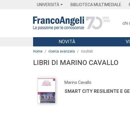
Menu
Main content
Footer
Menu
UNIVERSITÀ
BIBLIOTECA MULTIMEDIALE
chi
NOVITÀ
V
Main content
Home
ricerca avanzata
risultati
LIBRI DI MARINO CAVALLO
Marino Cavallo
SMART CITY RESILIENTE E G