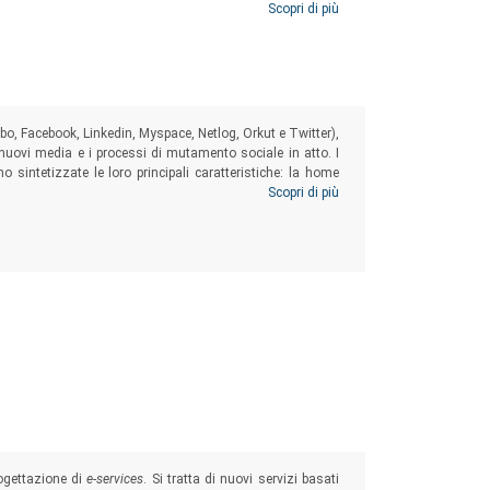
Scopri di più
bo, Facebook, Linkedin, Myspace, Netlog, Orkut e Twitter),
i nuovi media e i processi di mutamento sociale in atto. I
no sintetizzate le loro principali caratteristiche: la home
umenti di comunicazione forniti, il network personale creato
Scopri di più
rogettazione di
e-services
. Si tratta di nuovi servizi basati