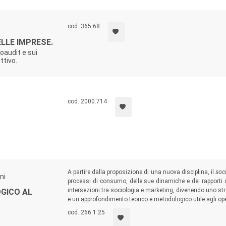
cod. 365.68
LLE IMPRESE.
coaudit e sui
ttivo.
cod. 2000.714
A partire dalla proposizione di una nuova disciplina, il
soc
ni
processi di consumo, delle sue dinamiche e dei rapporti co
intersezioni tra sociologia e marketing, divenendo uno str
GICO AL
e un approfondimento teorico e metodologico utile agli oper
cod. 266.1.25