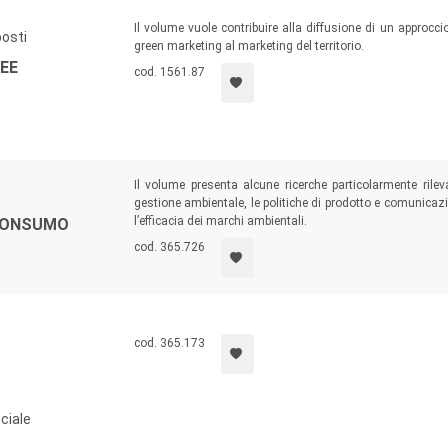
Il volume vuole contribuire alla diffusione di un approccio
posti
green marketing al marketing del territorio.
EE
cod. 1561.87
Il volume presenta alcune ricerche particolarmente ril
gestione ambientale, le politiche di prodotto e comunicaz
l’efficacia dei marchi ambientali.
 CONSUMO
cod. 365.726
cod. 365.173
ciale