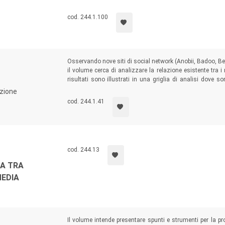
cod. 244.1.100
Osservando nove siti di social network (Anobii, Badoo, Be
il volume cerca di analizzare la relazione esistente tra 
risultati sono illustrati in una griglia di analisi dove so
page, le informazioni obbligatorie per l’iscrizione, gli str
zione
dai singoli utenti, il livello di sicurezza garantito...
cod. 244.1.41
cod. 244.13
A TRA
MEDIA
Il volume intende presentare spunti e strumenti per la p