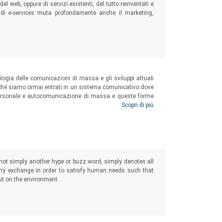
el web, oppure di servizi esistenti, del tutto reinventati e
a di
e-services
muta profondamente anche il marketing,
iologia delle comunicazioni di massa e gli sviluppi attuali
Perché siamo ormai entrati in un sistema comunicativo dove
rsonale e autocomunicazione di massa e queste forme
e reti riconfigurandone le strategie, gli obiettivi e le
Scopri di più
ot simply another hype or buzz word, simply denotes all
e any exchange in order to satisfy human needs such that
ut on the environment.