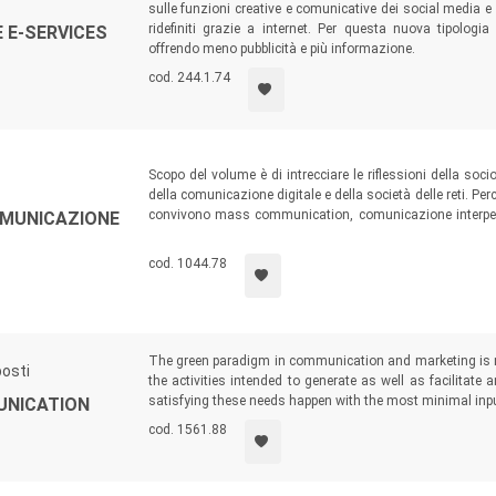
sulle funzioni creative e comunicative dei social media e d
ridefiniti grazie a internet. Per questa nuova tipologi
 E-SERVICES
offrendo meno pubblicità e più informazione.
cod. 244.1.74
Scopo del volume è di intrecciare le riflessioni della soc
della comunicazione digitale e della società delle reti. 
convivono mass communication, comunicazione interpe
OMUNICAZIONE
diverse del comunicare si sovrappongono e attraversano l
finalità.
cod. 1044.78
The green paradigm in communication and marketing is n
posti
the activities intended to generate as well as facilitat
satisfying these needs happen with the most minimal inp
UNICATION
cod. 1561.88