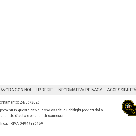
LAVORA CON NOI
LIBRERIE
INFORMATIVA PRIVACY
ACCESSIBILIT
iornamento: 24/06/2026
 presenti in questo sito si sono assolti gli obblighi previsti dalla
l diritto d'autore e sui diritti connessi.
i s.r.l. P.IVA 04949880159