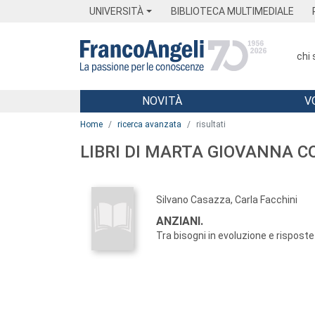
Menu
Main content
Footer
Menu
UNIVERSITÀ
BIBLIOTECA MULTIMEDIALE
chi
NOVITÀ
V
Main content
Home
ricerca avanzata
risultati
LIBRI DI MARTA GIOVANNA C
Silvano Casazza, Carla Facchini
ANZIANI.
Tra bisogni in evoluzione e risposte