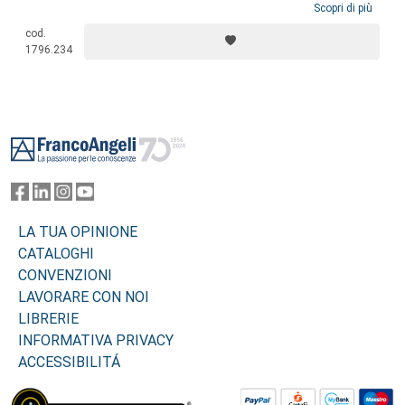
di importanti aziende italiane e internazionali, dando vita a una
Scopri di più
riflessione lucida e appassionata, frutto di semplice, diretta e
cod.
quotidiana esperienza nel mondo della gestione del mercato e delle
1796.234
persone.
Footer
LA TUA OPINIONE
CATALOGHI
CONVENZIONI
LAVORARE CON NOI
LIBRERIE
INFORMATIVA PRIVACY
ACCESSIBILITÁ