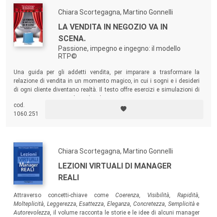
Chiara Scortegagna, Martino Gonnelli
LA VENDITA IN NEGOZIO VA IN
SCENA.
Passione, impegno e ingegno: il modello
RTP©
Una guida per gli addetti vendita, per imparare a trasformare la
relazione di vendita in un momento magico, in cui i sogni e i desideri
di ogni cliente diventano realtà. Il testo offre esercizi e simulazioni di
casi concreti e raccoglie un’analisi attenta e costruttivamente critica
cod.
sul futuro del retail con dieci interviste a primarie aziende del settore.
1060.251
Chiara Scortegagna, Martino Gonnelli
LEZIONI VIRTUALI DI MANAGER
REALI
Attraverso concetti-chiave come
Coerenza
,
Visibilità
,
Rapidità
,
Molteplicità
,
Leggerezza
,
Esattezza
,
Eleganza
,
Concretezza
,
Semplicità
e
Autorevolezza
, il volume racconta le storie e le idee di alcuni manager