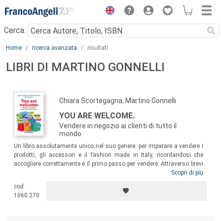
Menu
Cerca:
Main content
Home
ricerca avanzata
risultati
LIBRI DI MARTINO GONNELLI
Chiara Scortegagna, Martino Gonnelli
YOU ARE WELCOME.
Vendere in negozio ai clienti di tutto il
mondo
Un libro assolutamente unico nel suo genere: per imparare a vendere i
prodotti, gli accessori e il fashion made in Italy, ricordandosi che
accogliere correttamente è il primo passo per vendere. Attraverso brevi
e divertenti racconti tratti dall’esperienza diretta e reale, esercizi pratici
Scopri di più
e incursioni un po’ sfacciate tra le tradizioni dei vari popoli, il libro offre
cod.
un supporto operativo a coloro che sono e saranno, quotidianamente,
1060.270
a contatto con clienti provenienti da ogni parte del mondo.