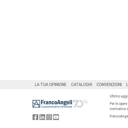
Footer
LA TUA OPINIONE
CATALOGHI
CONVENZIONI
Ultimo agg
Per le opere
normativa su
FrancoAngel