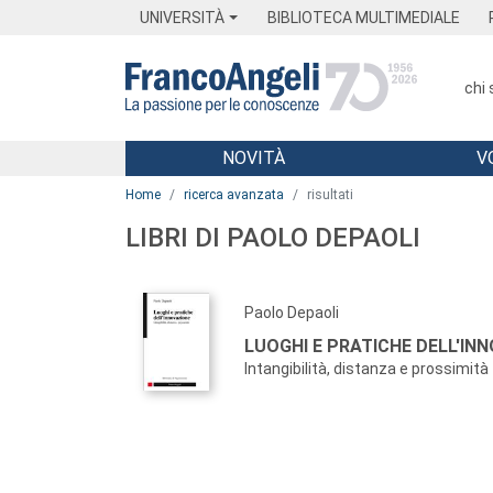
Menu
Main content
Footer
Menu
UNIVERSITÀ
BIBLIOTECA MULTIMEDIALE
chi
NOVITÀ
V
Main content
Home
ricerca avanzata
risultati
LIBRI DI PAOLO DEPAOLI
Paolo Depaoli
LUOGHI E PRATICHE DELL'IN
Intangibilità, distanza e prossimità