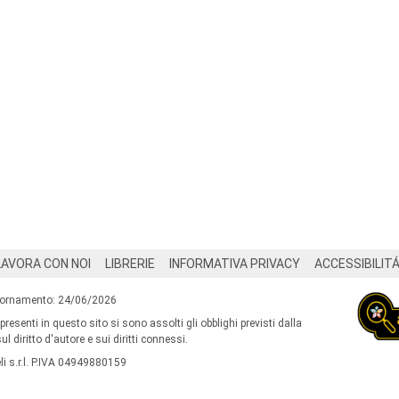
LAVORA CON NOI
LIBRERIE
INFORMATIVA PRIVACY
ACCESSIBILIT
iornamento: 24/06/2026
 presenti in questo sito si sono assolti gli obblighi previsti dalla
l diritto d'autore e sui diritti connessi.
i s.r.l. P.IVA 04949880159