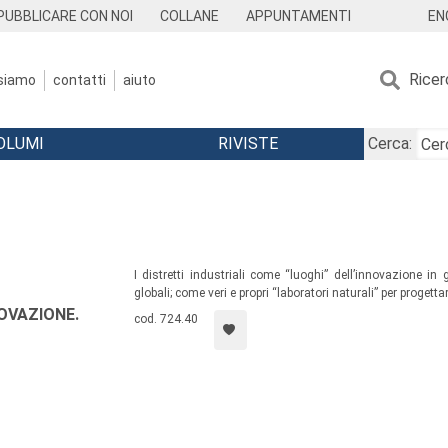
EN
PUBBLICARE CON NOI
COLLANE
APPUNTAMENTI
Ricer
 siamo
contatti
aiuto
OLUMI
RIVISTE
Cerca:
I distretti industriali come “luoghi” dell’innovazione in
globali; come veri e propri “laboratori naturali” per progettar
NOVAZIONE.
cod. 724.40