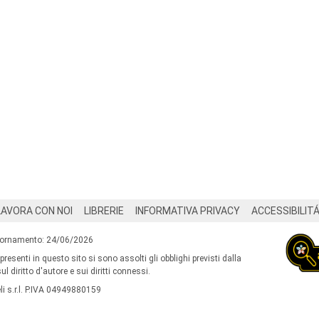
LAVORA CON NOI
LIBRERIE
INFORMATIVA PRIVACY
ACCESSIBILIT
iornamento: 24/06/2026
 presenti in questo sito si sono assolti gli obblighi previsti dalla
l diritto d'autore e sui diritti connessi.
i s.r.l. P.IVA 04949880159