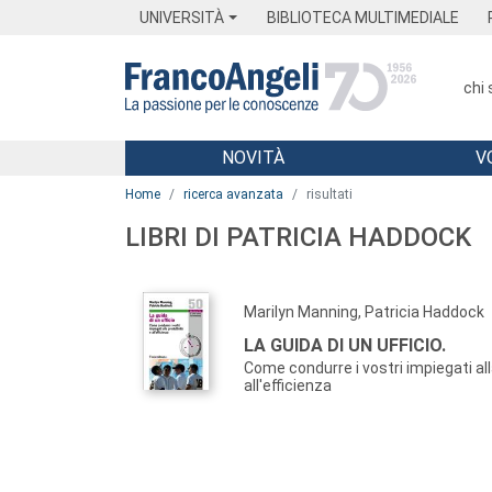
Menu
Main content
Footer
Menu
UNIVERSITÀ
BIBLIOTECA MULTIMEDIALE
chi
NOVITÀ
V
Main content
Home
ricerca avanzata
risultati
LIBRI DI PATRICIA HADDOCK
Marilyn Manning, Patricia Haddock
LA GUIDA DI UN UFFICIO.
Come condurre i vostri impiegati all
all'efficienza