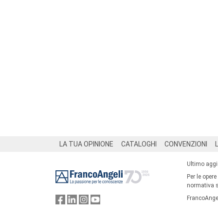
Footer
LA TUA OPINIONE
CATALOGHI
CONVENZIONI
Ultimo agg
Per le opere
normativa su
FrancoAngel