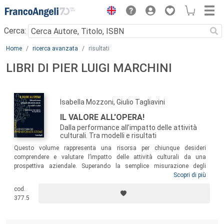
Menu
Cerca:
Main content
Home
ricerca avanzata
risultati
LIBRI DI PIER LUIGI MARCHINI
Isabella Mozzoni, Giulio Tagliavini
IL VALORE ALL'OPERA!
Dalla performance all’impatto delle attività
culturali. Tra modelli e risultati
Questo volume rappresenta una risorsa per chiunque desideri
comprendere e valutare l’impatto delle attività culturali da una
prospettiva aziendale. Superando la semplice misurazione degli
output, gli autori guidano il lettore attraverso metodi che permettono
Scopri di più
alle organizzazioni culturali di soppesare la propria performance
cod.
basandosi sul valore creato. Un testo pensato per accademici, gestori
377.5
culturali, sostenitori e decisori pubblici per analizzare e ottimizzare le
iniziative culturali promuovendo un approccio basato su dati concreti e
risultati tangibili.