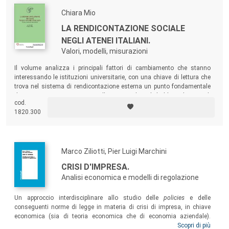
Chiara Mio
LA RENDICONTAZIONE SOCIALE
NEGLI ATENEI ITALIANI.
Valori, modelli, misurazioni
Il volume analizza i principali fattori di cambiamento che stanno
interessando le istituzioni universitarie, con una chiave di lettura che
trova nel sistema di rendicontazione esterna un punto fondamentale
di contatto e connessione tra l’ateneo e gli stakeholders, il punto di
cod.
incontro tra aspettative e risposte.
1820.300
Marco Ziliotti, Pier Luigi Marchini
CRISI D'IMPRESA.
Analisi economica e modelli di regolazione
Un approccio interdisciplinare allo studio delle
policies
e delle
conseguenti norme di legge in materia di crisi di impresa, in chiave
economica (sia di teoria economica che di economia aziendale).
Partendo in particolare dall’analisi del ruolo del credito nella vita e nello
Scopri di più