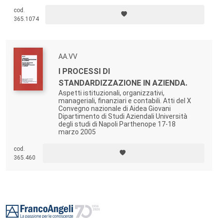
sviluppo delle imprese, il testo esamina le principali problematiche
cod.
legate agli equilibri d’impresa e agli indicatori dell’andamento
365.1074
economico, finanziario e patrimoniale.
AA.VV
I PROCESSI DI
STANDARDIZZAZIONE IN AZIENDA.
Aspetti istituzionali, organizzativi,
manageriali, finanziari e contabili. Atti del X
Convegno nazionale di Aidea Giovani
Dipartimento di Studi Aziendali Università
degli studi di Napoli Parthenope 17-18
marzo 2005
cod.
365.460
Footer