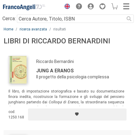
Menu
Cerca:
Main content
Home
ricerca avanzata
risultati
LIBRI DI RICCARDO BERNARDINI
Riccardo Bernardini
JUNG A ERANOS
Il progetto della psicologia complessa
Il libro, di impostazione storiografica e basato su documentazione
finora inedita, ricostruisce la formazione e gli sviluppi del pensiero
junghiano partendo dai
Colloqui di Eranos
, la straordinaria sequenza
di convegni interdisciplinari, inaugurata nel 1933, in cui Jung delineò
cod.
più chiaramente l’idea di psicologia complessa.
1250.168