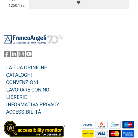
lavoro sul sogno nella prassi clinica, sia nell’esperienza analitica
1250.132
individuale sia nei gruppi a orientamento junghiano.
Footer
LA TUA OPINIONE
CATALOGHI
CONVENZIONI
LAVORARE CON NOI
LIBRERIE
INFORMATIVA PRIVACY
ACCESSIBILITÁ