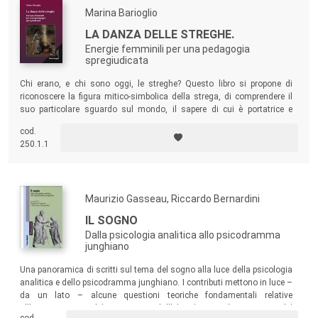
Marina Barioglio
LA DANZA DELLE STREGHE.
Energie femminili per una pedagogia
spregiudicata
Chi erano, e chi sono oggi, le streghe? Questo libro si propone di
riconoscere la figura mitico-simbolica della strega, di comprendere il
suo particolare sguardo sul mondo, il sapere di cui è portatrice e
valorizzare il suo contributo per la cultura pedagogica, per la pratica
cod.
educativa e per la vita di tutti noi.
250.1.1
Maurizio Gasseau, Riccardo Bernardini
IL SOGNO
Dalla psicologia analitica allo psicodramma
junghiano
Una panoramica di scritti sul tema del sogno alla luce della psicologia
analitica e dello psicodramma junghiano. I contributi mettono in luce –
da un lato – alcune questioni teoriche fondamentali relative
all’interpretazione del sogno e – dall’altro lato – alcuni aspetti del
cod.