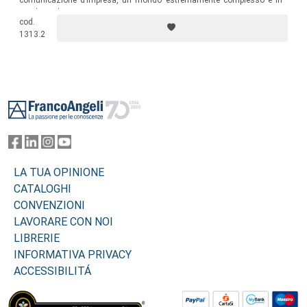
comunicazione d’impresa, un mondo estremamente complesso e in
rapida evoluzione.
cod.
1313.2
Footer
LA TUA OPINIONE
CATALOGHI
CONVENZIONI
LAVORARE CON NOI
LIBRERIE
INFORMATIVA PRIVACY
ACCESSIBILITÁ