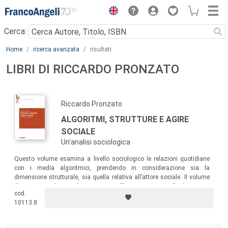
Menu
Cerca:
Main content
Home
ricerca avanzata
risultati
LIBRI DI RICCARDO PRONZATO
Riccardo Pronzato
ALGORITMI, STRUTTURE E AGIRE
SOCIALE
Un'analisi sociologica
Questo volume esamina a livello sociologico le relazioni quotidiane
con i media algoritmici, prendendo in considerazione sia la
dimensione strutturale, sia quella relativa all’attore sociale. Il volume
illustra come la sociologia stessa offra strumenti per facilitare una
cod.
comprensione critica delle tecnologie e per lo sviluppo di attività che
10113.8
possano contrastare il potere egemonico delle piattaforme.