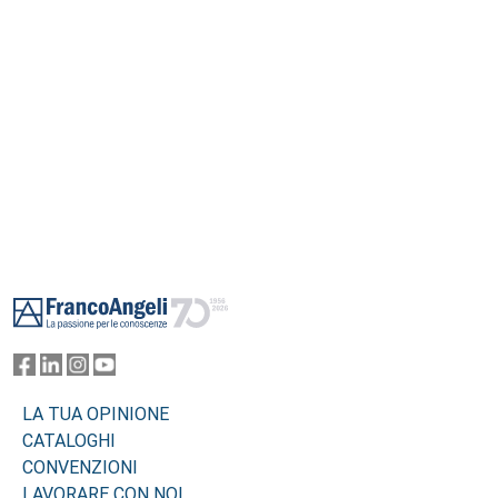
Footer
LA TUA OPINIONE
CATALOGHI
CONVENZIONI
LAVORARE CON NOI