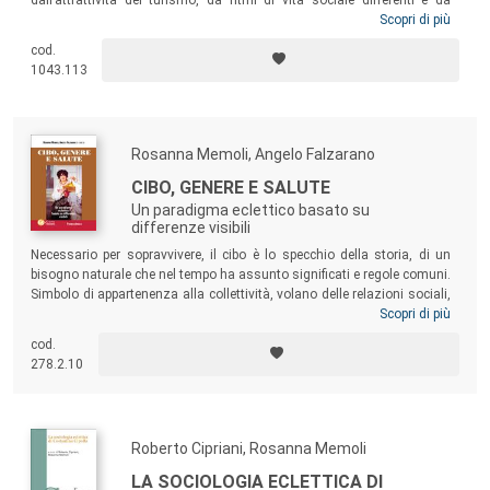
diversi rapporti tra le opportunità di sviluppo socioeconomico e le
Scopri di più
disuguaglianze sociali. Il volume tratta le dinamiche di contesti come
cod.
Trieste, Terni, Perugia e il Salento, che coinvolgono il senso di
1043.113
comunità e la necessità di cercare opportunità riferendosi a realtà
economicamente più sviluppate. In quest’ottica il testo cerca di definire
una grammatica per lo studio della gentrificazione, riportando vari casi
studio, con un’ottica multidisciplinare che affianca sociologia,
Rosanna Memoli, Angelo Falzarano
architettura, antropologia, urbanistica ed economia.
CIBO, GENERE E SALUTE
Un paradigma eclettico basato su
differenze visibili
Necessario per sopravvivere, il cibo è lo specchio della storia, di un
bisogno naturale che nel tempo ha assunto significati e regole comuni.
Simbolo di appartenenza alla collettività, volano delle relazioni sociali,
messaggero di valori che influiscono sulla reciprocità interindividuale,
Scopri di più
al tempo della pandemia COVID-19 il cibo ha assunto nuove
cod.
costruzioni di senso. Il libro osserva le diverse dinamiche del
278.2.10
fenomeno, indagando in particolare la fitta relazione tra cibo, genere e
salute.
Roberto Cipriani, Rosanna Memoli
LA SOCIOLOGIA ECLETTICA DI