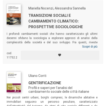
Mariella Nocenzi, Alessandra Sannella
TRANSIZIONI SOCIALI E
CAMBIAMENTO CLIMATICO:
PROSPETTIVE SOCIOLOGICHE
I profondi cambiamenti sociali che hanno caratterizzato gli ultimi
decenni sfidano la sociologia a esplorare approcci di analisi della
complessità della società e del suo sviluppo. Fra questi, riveste
particolare rilievo l’impatto del cambiamento climatico, una minaccia
Scopri di più
globale al nostro benessere socio-economico e di salute, uno degli
cod.
esiti delle trasformazioni indotte in ogni aspetto della vita sociale dal
11752.2
modello di sviluppo dell’Antropocene.
Uliano Conti
GENTRIFICAZIONE
Profili e saperi per l’analisi del
cambiamento sociale delle città italiane
Nei piccoli centri urbani, borghi compresi, le dinamiche abitative e
immobiliari seguono un percorso peculiare, caratterizzato
dall’attrattività del turismo, da ritmi di vita sociale differenti e da