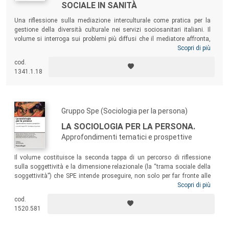
SOCIALE IN SANITÀ
Una riflessione sulla mediazione interculturale come pratica per la
gestione della diversità culturale nei servizi sociosanitari italiani. Il
volume si interroga sui problemi più diffusi che il mediatore affronta,
sulle conseguenze della mediazione nell’interazione tra utente
Scopri di più
immigrato e operatore italiano, sulle caratteristiche di una formazione
cod.
dei mediatori all’interazione con operatori sanitari e pazienti. Le
1341.1.18
esperienze di alcuni tra i servizi sociosanitari all’avanguardia in Italia
completano il testo.
Gruppo Spe (Sociologia per la persona)
LA SOCIOLOGIA PER LA PERSONA.
Approfondimenti tematici e prospettive
Il volume costituisce la seconda tappa di un percorso di riflessione
sulla soggettività e la dimensione relazionale (la “trama sociale della
soggettività”) che SPE intende proseguire, non solo per far fronte alle
principali sfide che l’attualità pone al sapere sociologico e alla persona,
Scopri di più
ma anche per mostrare come la persona stessa possa considerarsi
cod.
una fondamentale risorsa di senso all’interno del complesso scenario
1520.581
contemporaneo.