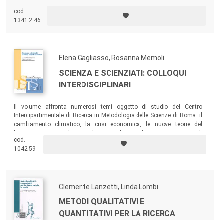
università italiane, ciascuna impegnata a esaminare alcune categorie
cod.
professionali specifiche: operai, impiegati privati, lavoratori autonomi e
1341.2.46
indipendenti, impiegati pubblici, precari.
Elena Gagliasso, Rosanna Memoli
SCIENZA E SCIENZIATI: COLLOQUI
INTERDISCIPLINARI
Il volume affronta numerosi temi oggetto di studio del Centro
Interdipartimentale di Ricerca in Metodologia delle Scienze di Roma: il
cambiamento climatico, la crisi economica, le nuove teorie del
linguaggio, i social network... Completano il testo una serie di
cod.
interviste su temi di scottante attualità, come la crisi della cultura, le
1042.59
prospettive della ricerca, le difficoltà della comunicazione scientifica.
Clemente Lanzetti, Linda Lombi
METODI QUALITATIVI E
QUANTITATIVI PER LA RICERCA