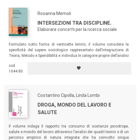
Rosanna Memoli
INTERSEZIONI TRA DISCIPLINE.
Elaborare concetti per la ricerca sociale
Formulato sotto forma di ventisette lemmi, il volume considera la
specificità del sapere sociologico rappresentato dall’integrazione di
Teoria, Metodo e Spendibilità e individua le categorie proprie dell’analisi
sociologica, che vanno a incontrare trasversalmente le diverse
cod.
discipline comprese in uno spazio culturale delimitato dai progetti
1044.80
formativi di differenti corsi di laurea.
Costantino Cipolla, Linda Lombi
DROGA, MONDO DEL LAVORO E
SALUTE
Il volume indaga il rapporto tra consumo di sostanze psicotrope,
salute e mondo del lavoro attraverso l’analisi dei quadri teorici e di un
percorso empirico di natura integrata che ha coinvolto cinque