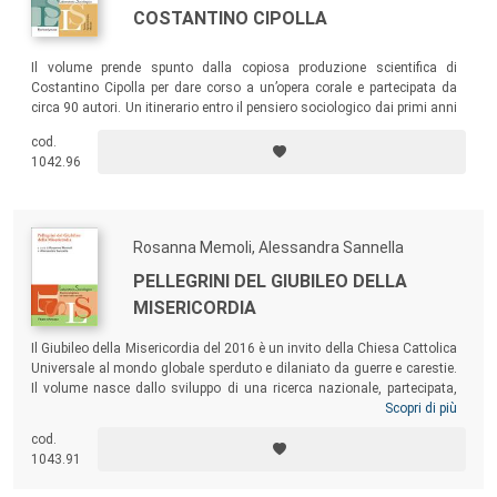
COSTANTINO CIPOLLA
Il volume prende spunto dalla copiosa produzione scientifica di
Costantino Cipolla per dare corso a un’opera corale e partecipata da
circa 90 autori. Un itinerario entro il pensiero sociologico dai primi anni
’70 ai nostri giorni con tre generazioni a confronto, per osservare in
cod.
modo attento la realtà sociale.
1042.96
Rosanna Memoli, Alessandra Sannella
PELLEGRINI DEL GIUBILEO DELLA
MISERICORDIA
Il Giubileo della Misericordia del 2016 è un invito della Chiesa Cattolica
Universale al mondo globale sperduto e dilaniato da guerre e carestie.
Il volume nasce dallo sviluppo di una ricerca nazionale, partecipata,
sostenuta dall’indagine
mainstream
vissuta sui percorsi giubilari
Scopri di più
dall’incontro con i pellegrini alla conoscenza dei significati più reconditi
cod.
della Misericordia: il resoconto di un gruppo di 1306 pellegrini che
1043.91
hanno partecipato al Giubileo a Napoli, Roma, L’Aquila, Cassino,
Firenze e presso la Diocesi di Andria.