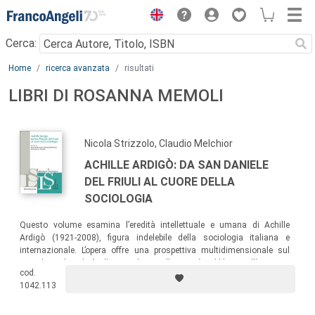
Menu
Cerca:
Main content
Home
ricerca avanzata
risultati
LIBRI DI ROSANNA MEMOLI
Nicola Strizzolo, Claudio Melchior
ACHILLE ARDIGÒ: DA SAN DANIELE
DEL FRIULI AL CUORE DELLA
SOCIOLOGIA
Questo volume esamina l’eredità intellettuale e umana di Achille
Ardigò (1921-2008), figura indelebile della sociologia italiana e
internazionale. L’opera offre una prospettiva multidimensionale sul
contributo di Ardigò alla sociologia, alla sanità pubblica e all’impegno
cod.
civico, evidenziandone la rilevanza per il progresso delle scienze
1042.113
sociali.