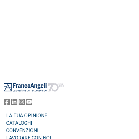
Footer
LA TUA OPINIONE
CATALOGHI
CONVENZIONI
LAVORARE CON NOI