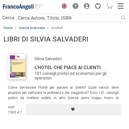
Menu
Cerca:
Main content
Home
ricerca avanzata
risultati
LIBRI DI SILVIA SALVADERI
Silvia Salvaderi
L'HOTEL CHE PIACE AI CLIENTI.
101 consigli pratici ed economici per gli
operatori
Come dev’essere l’hotel per piacere ai clienti? Quali servizi deve
proporre per catturare le preferenze dei viaggiatori? Ecco 101 consigli
pratici da mettere subito in atto (senza porre troppo mano al
portafoglio) per fidelizzare la clientela, conquistare nuovi ospiti e
cod.
sorprenderli con dettagli inediti e di grande effetto.
1365.4.7