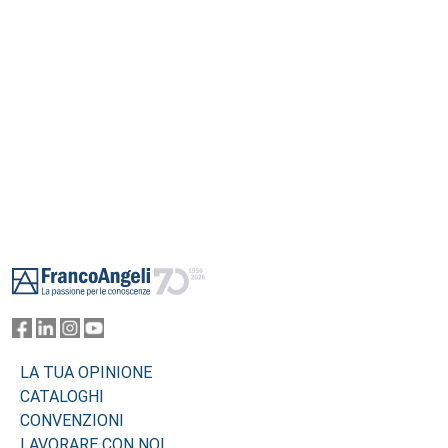
Footer
LA TUA OPINIONE
CATALOGHI
CONVENZIONI
LAVORARE CON NOI