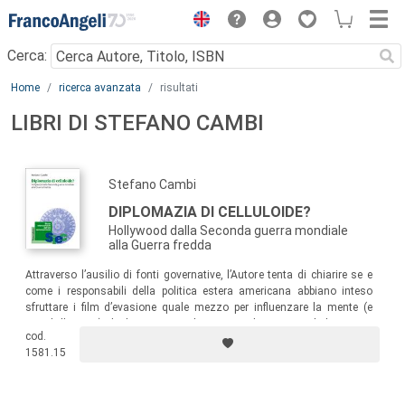
Menu
Cerca:
Main content
Home
ricerca avanzata
risultati
LIBRI DI STEFANO CAMBI
Stefano Cambi
DIPLOMAZIA DI CELLULOIDE?
Hollywood dalla Seconda guerra mondiale
alla Guerra fredda
Attraverso l’ausilio di fonti governative, l’Autore tenta di chiarire se e
come i responsabili della politica estera americana abbiano inteso
sfruttare i film d’evasione quale mezzo per influenzare la mente (e
quindi l’azione) degli spettatori oltreoceano durante i turbolenti anni
cod.
che condussero il mondo dalla Seconda guerra mondiale alla Guerra
1581.15
fredda.