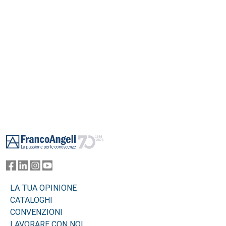
Footer
LA TUA OPINIONE
CATALOGHI
CONVENZIONI
LAVORARE CON NOI