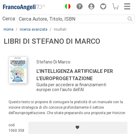
Menu
Cerca:
Main content
Home
ricerca avanzata
risultati
LIBRI DI STEFANO DI MARCO
Stefano Di Marco
L’INTELLIGENZA ARTIFICIALE PER
L'EUROPROGETTAZIONE
Guida per accedere ai finanziamenti
europei con l’aiuto dell'AI
Questo testo si propone di coniugare la praticità di un manuale con la
visione strategica di chi conosce profondamente il settore
dell’europrogettazione. Che stiate preparando una proposta per Horizon
Europe, progettando attività per un programma LIFE o predisponendo un
progetto Erasmus+, qui scoprirete come utilizzare al meglio ChatGPT,
cod.
Gemini AI e altri strumenti tecnologici.
1060.358