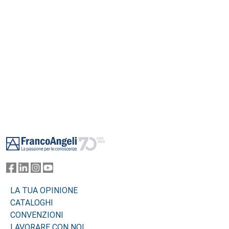
Footer
LA TUA OPINIONE
CATALOGHI
CONVENZIONI
LAVORARE CON NOI