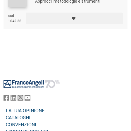
Approcci, metodologie e strumenti
cod.
1042.38
Footer
LA TUA OPINIONE
CATALOGHI
CONVENZIONI