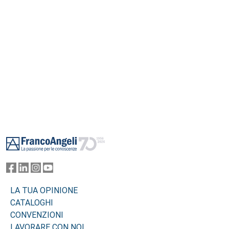
Footer
LA TUA OPINIONE
CATALOGHI
CONVENZIONI
LAVORARE CON NOI