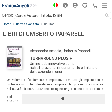
Menu
Cerca:
Main content
Home
ricerca avanzata
risultati
LIBRI DI UMBERTO PAPARELLI
Alessandro Amadio, Umberto Paparelli
TURNAROUND PLUS +
Un metodo innovativo per la
ristrutturazione, il risanamento e il rilancio
delle aziende in crisi
Un volume di fondamentale importanza per tutti gli imprenditori e
professionisti che desiderano ampliare le proprie conoscenze
nell’attività di ristrutturazione, reengineering e rilancio di società e
unità produttive, al fine di migliorarne le performance complessive.
cod.
100.707