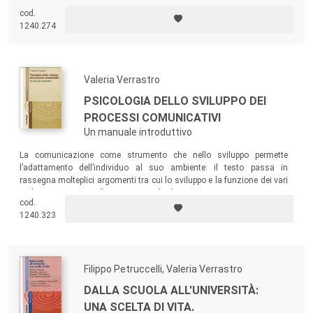
cod.
1240.274
Valeria Verrastro
PSICOLOGIA DELLO SVILUPPO DEI
PROCESSI COMUNICATIVI
Un manuale introduttivo
La comunicazione come strumento che nello sviluppo permette
l’adattamento dell’individuo al suo ambiente: il testo passa in
rassegna molteplici argomenti tra cui lo sviluppo e la funzione dei vari
codici comunicativi (linguaggio orale, lingua scritta, comunicazione
cod.
non verbale), gli aspetti fisiologici e fonetici del linguaggio, i disturbi del
1240.323
linguaggio e della comunicazione, la comunicazione nel gioco e la
comunicazione affettiva.
Filippo Petruccelli, Valeria Verrastro
DALLA SCUOLA ALL'UNIVERSITÀ:
UNA SCELTA DI VITA.