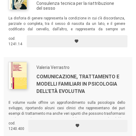
Consulenza tecnica per la riattribuzione
del sesso
La disforia di genere rappresenta la condizione in cui c’è discordanza,
parziale o completa, tra il sesso di nascita da un lato, e il genere
codificato dal cervello, dall’altro, e rappresenta da sempre un
argomento piuttosto dibattuto in ambito clinico, giuridico e mediatico.
cod.
Il volume raccoglie contributi esplicativi e applicativi derivati
1241.14
dall’esperienza professionale e clinica degli Autori.
Valeria Verrastro
COMUNICAZIONE, TRATTAMENTO E
MODELLI FAMILIARI IN PSICOLOGIA
DELL'ETÀ EVOLUTIVA
Il volume vuole offrire un approfondimento sulla psicologia dello
sviluppo, riportando alcuni casi clinici che rappresentano dei puri
esempi di trattamento ma anche veri spunti che possono trasformarsi
in ulteriori soluzioni per un operatore del settore. Un testo di indubbia
cod.
utilità sia per gli psicologi, ma anche per pedagogisti, orientatori,
1240.400
formatori, medici, assistenti sociali e tutti gli operatori del campo
socio-psico-pedagogico.