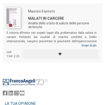
Maurizio Esposito
MALATI IN CARCERE
Analisi dello stato di salute delle persone
detenute
Il volume affronta vari aspetti legati alla problematica della salute in
carcere. Partendo dai risultati di ricerche condotte a livello
internazionale, vengono presentate le peculiarità dell’organizzazione
del sistema sanitario penitenziario in alcuni paesi europei e negli Stati
Scopri di più
Uniti. Concentrandosi sul caso italiano, vengono analizzati
cod.
l’evoluzione del Servizio Sanitario Penitenziario e il ruolo dei medici
1341.2.23
penitenziari. Completano il volume alcune riflessioni su temi quali il
diritto alla salute, il fenomeno droga in carcere, la condizione dei
minori incarcerati, la figura del Garante dei diritti dei detenuti.
Footer
LA TUA OPINIONE