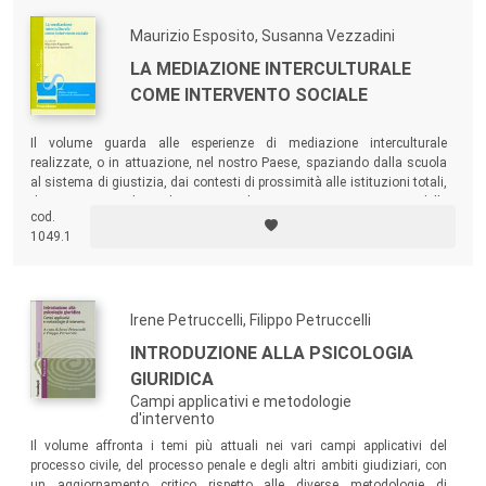
Maurizio Esposito, Susanna Vezzadini
LA MEDIAZIONE INTERCULTURALE
COME INTERVENTO SOCIALE
Il volume guarda alle esperienze di mediazione interculturale
realizzate, o in attuazione, nel nostro Paese, spaziando dalla scuola
al sistema di giustizia, dai contesti di prossimità alle istituzioni totali,
dai servizi sociali per la persona al sistema socio-sanitario e delle
cod.
politiche per la salute, rimarcandone i punti di forza e i vantaggi senza
1049.1
tuttavia eludere criticità e aspetti problematici.
Irene Petruccelli, Filippo Petruccelli
INTRODUZIONE ALLA PSICOLOGIA
GIURIDICA
Campi applicativi e metodologie
d'intervento
Il volume affronta i temi più attuali nei vari campi applicativi del
processo civile, del processo penale e degli altri ambiti giudiziari, con
un aggiornamento critico rispetto alle diverse metodologie di