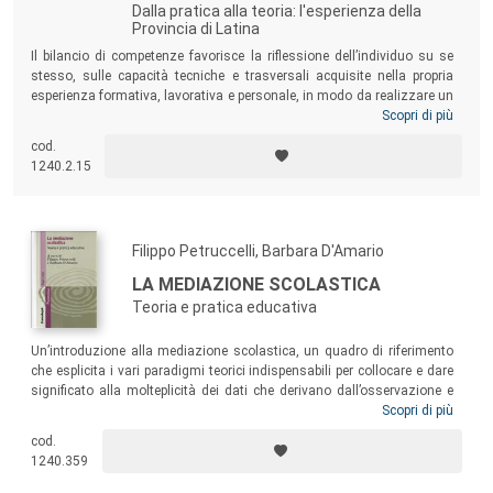
Dalla pratica alla teoria: l'esperienza della
Provincia di Latina
Il bilancio di competenze favorisce la riflessione dell’individuo su se
stesso, sulle capacità tecniche e trasversali acquisite nella propria
esperienza formativa, lavorativa e personale, in modo da realizzare un
incastro efficace tra domanda e offerta di lavoro. A partire da queste
Scopri di più
riflessioni, il volume riporta l’esperienza realizzata dalla Provincia di
cod.
Latina che ha realizzato una serie di interventi tesi a contrastare gli
1240.2.15
effetti dell’attuale crisi occupazionale.
Filippo Petruccelli, Barbara D'Amario
LA MEDIAZIONE SCOLASTICA
Teoria e pratica educativa
Un’introduzione alla mediazione scolastica, un quadro di riferimento
che esplicita i vari paradigmi teorici indispensabili per collocare e dare
significato alla molteplicità dei dati che derivano dall’osservazione e
dalla sperimentazione. Il testo presenta la mediazione scolastica
Scopri di più
come strumento efficace per un’azione di prevenzione dei conflitti e di
cod.
risoluzione positiva degli stessi in età evolutiva, attraverso il
1240.359
potenziamento delle abilità prosociali dei bambini e dei giovani sia
nelle relazioni intragenerazionali che nelle relazioni intergenerazionali.