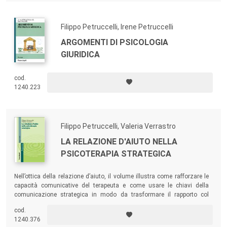
Filippo Petruccelli, Irene Petruccelli
ARGOMENTI DI PSICOLOGIA
GIURIDICA
cod.
1240.223
Filippo Petruccelli, Valeria Verrastro
LA RELAZIONE D'AIUTO NELLA
PSICOTERAPIA STRATEGICA
Nell’ottica della relazione d’aiuto, il volume illustra come rafforzare le
capacità comunicative del terapeuta e come usare le chiavi della
comunicazione strategica in modo da trasformare il rapporto col
paziente in un’autentica relazione terapeutica, ottenendo la sua
cod.
collaborazione, il superamento delle resistenze e il cambiamento.
1240.376