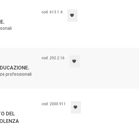
cod. 613.1.4
E.
rsonali
cod. 292.2.16
'EDUCAZIONE.
ze professionali
cod. 2000.911
TO DEL
VIOLENZA