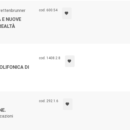
rettenbrunner
cod. 600.54
A E NUOVE
REALTÀ
cod. 1408.2.8
OLIFONICA DI
cod. 292.1.6
NE.
cazioni