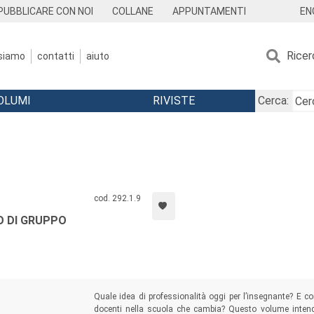
EN
PUBBLICARE CON NOI
COLLANE
APPUNTAMENTI
Ricer
 siamo
contatti
aiuto
OLUMI
RIVISTE
Cerca:
cod. 292.1.9
O DI GRUPPO
Quale idea di professionalità oggi per l’insegnante? E c
docenti nella scuola che cambia? Questo volume intende 