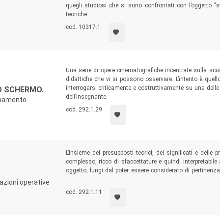
quegli studiosi che si sono confrontati con l’oggetto "
teoriche.
cod. 10317.1
Una serie di opere cinematografiche incentrate sulla scu
didattiche che vi si possono osservare. L’intento è quello
interrogarsi criticamente e costruttivamente su una delle 
O SCHERMO.
dell’insegnante.
egnamento
cod. 292.1.29
L’insieme dei presupposti teorici, dei significati e dell
complesso, ricco di sfaccettature e quindi interpretabile 
oggetto, lungi dal poter essere considerato di pertinenz
alcune risposte e proposte provenienti da ambiti di ricerca
azioni operative
un quadro composito di premesse concettuali, di approcci 
cod. 292.1.11
prospettiva storica, e di indicazioni di carattere più specif