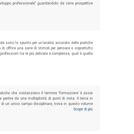
sviluppo professionale" guardandolo da varie prospettive
ola sono lo spunto per un’analisi accurata delle pratiche
 di offrire una serie di stimoli per pensare e soprattutto
professioni tra le più delicate e complesse, qual è quella
e pratiche che sostanziano il termine ‘formazione’ è assai
a partire da una molteplicità di punti di vista. Il tema in
a di un unico campo disciplinare, trova in questo volume
 differenti: pedagogico, didattico e sociologico. Ne deriva
Scopri di più
critico-costruttivi, di ricostruzioni culturali, anche in
icamente operativo.