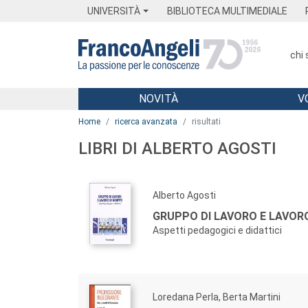
Menu
Main content
Footer
Menu
UNIVERSITÀ
BIBLIOTECA MULTIMEDIALE
chi
NOVITÀ
V
Main content
Home
ricerca avanzata
risultati
LIBRI DI ALBERTO AGOSTI
Alberto Agosti
GRUPPO DI LAVORO E LAVOR
Aspetti pedagogici e didattici
Loredana Perla, Berta Martini