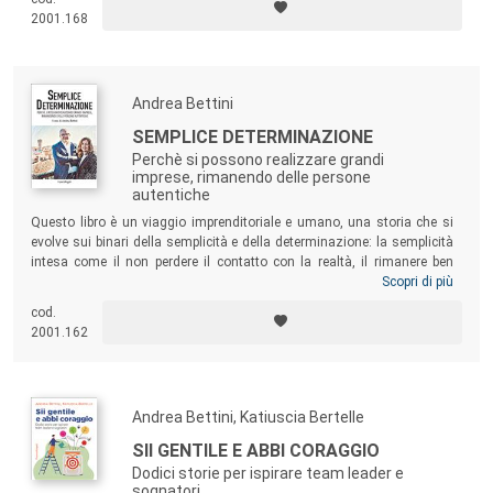
2001.168
Andrea Bettini
SEMPLICE DETERMINAZIONE
Perchè si possono realizzare grandi
imprese, rimanendo delle persone
autentiche
Questo libro è un viaggio imprenditoriale e umano, una storia che si
evolve sui binari della semplicità e della determinazione: la semplicità
intesa come il non perdere il contatto con la realtà, il rimanere ben
aggrappati a principi fondanti e l’avere sempre ben presente il senso più
Scopri di più
profondo di umanità; la determinazione come voglia di affrontare
cod.
nuove sfide, d’impegnarsi totalmente in ciò che si fa e guardare avanti,
2001.162
sapendo che un’impresa è un processo in continuo movimento.
Andrea Bettini, Katiuscia Bertelle
SII GENTILE E ABBI CORAGGIO
Dodici storie per ispirare team leader e
sognatori