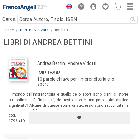
Menu
Cerca:
Main content
Home
ricerca avanzata
risultati
LIBRI DI ANDREA BETTINI
Andrea Bettini, Andrea Vidotti
IMPRESA!
10 parole chiave per l'imprenditoria e lo
sport
Il mondo dell’imprenditoria e quello dello sport sono pieni di storie
straordinarie. E “impresa”, del resto, non è una parola dal duplice
significato? Alcune di queste storie di successo sono raccontate in
questo libro dal narratore d’impresa Andrea Bettini e dal manager
cod.
sportivo Andrea Vidotti.
1796.419