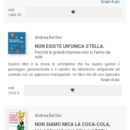
saldatrice. Un viaggio imprenditoriale e umano, fatto di momenti
Scopri di più
apicali e di straordinari successi, ma nello stesso tempo di difficoltà
cod.
non indifferenti che Frasson ha saputo affrontare a viso aperto, anche
1490.70
quando la parola fine, al suo fare ed essere impresa, sembrava un
definitivo epilogo.
Andrea Bettini
NON ESISTE UN'UNICA STELLA.
Perchè le grandi imprese non si fanno da
sole
Questo libro è la storia di un’impresa che ha saputo gestire il
passaggio generazionale e il cambio da laboratorio artigianale ad
azienda con un approccio manageriale. Un libro che dà uno spaccato
di come sia cambiato l’approccio al lavoro e alla vita, dove la
Scopri di più
differenza alla fine la fanno i valori. Un libro da leggere che esalta tutte
cod.
quelle donne che si trovano a dirigere oggi un’impresa e che è
1310.3
d’ispirazione per le nuove generazioni che si dovranno confrontare con
il significato di fare impresa oggi.
Andrea Bettini
NON SIAMO MICA LA COCA-COLA,