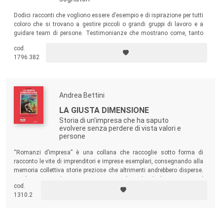
Dodici racconti che vogliono essere d’esempio e di ispirazione per tutti
coloro che si trovano a gestire piccoli o grandi gruppi di lavoro e a
guidare team di persone. Testimonianze che mostrano come, tanto
nel mondo delle human relation quanto in altri contesti, si possa
cod.
imboccare una strada nuova: quella che mette al centro la persona.
1796.382
Andrea Bettini
LA GIUSTA DIMENSIONE
Storia di un'impresa che ha saputo
evolvere senza perdere di vista valori e
persone
“Romanzi d’impresa” è una collana che raccoglie sotto forma di
racconto le vite di imprenditori e imprese esemplari, consegnando alla
memoria collettiva storie preziose che altrimenti andrebbero disperse.
Qui è raccontata la storia, ma sopattutto le scelte che hanno portato il
cod.
laboratorio di falegnameria di Attilio Zordan a diventare la
Zordan S.r.l.
1310.2
Società Benefit
.