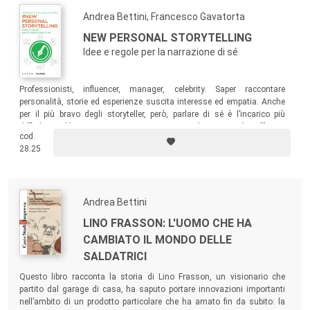
Andrea Bettini, Francesco Gavatorta
NEW PERSONAL STORYTELLING
Idee e regole per la narrazione di sé
Professionisti, influencer, manager, celebrity. Saper raccontare
personalità, storie ed esperienze suscita interesse ed empatia. Anche
per il più bravo degli storyteller, però, parlare di sé è l’incarico più
difficile. Un libro concreto, con tanti esempi ed esercizi, che offre un
cod.
metodo per superare con successo la sindrome della pagina bianca.
28.25
Andrea Bettini
LINO FRASSON: L'UOMO CHE HA
CAMBIATO IL MONDO DELLE
SALDATRICI
Questo libro racconta la storia di Lino Frasson, un visionario che
partito dal garage di casa, ha saputo portare innovazioni importanti
nell’ambito di un prodotto particolare che ha amato fin da subito: la