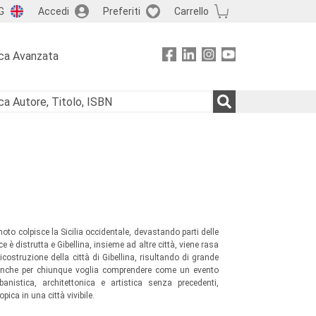
G
Accedi
Preferiti
Carrello
ca Avanzata
moto colpisce la Sicilia occidentale, devastando parti delle
e è distrutta e Gibellina, insieme ad altre città, viene rasa
icostruzione della città di Gibellina, risultando di grande
ma anche per chiunque voglia comprendere come un evento
nistica, architettonica e artistica senza precedenti,
pica in una città vivibile.