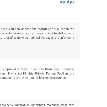
Scopri di più
rse in questi anni rispetto alla costruzione di nuove chiese
a capacità delle forme arcaiche e archetipiche dello spazio
nta una riflessione sui principî fondativi che informano
e le opere di architetti quali Cini Boeri, Luigi Cosenza,
anni Michelucci, Dimitris Pikionis, Fernand Pouillon, che
struzioni dell’architettura nel bacino mediterraneo.
lo per le implicazioni ambientali, ma anche per la crisi