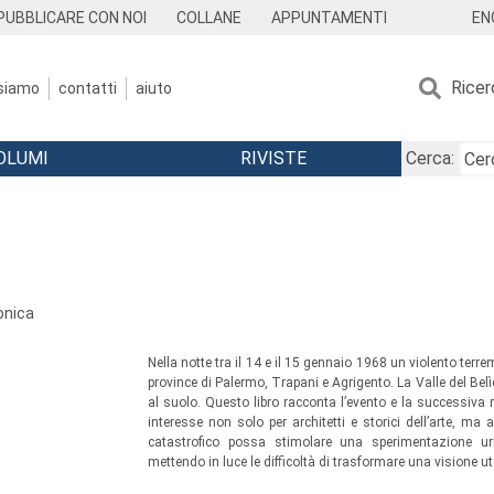
EN
PUBBLICARE CON NOI
COLLANE
APPUNTAMENTI
Ricer
 siamo
contatti
aiuto
OLUMI
RIVISTE
Cerca:
onica
Nella notte tra il 14 e il 15 gennaio 1968 un violento terre
province di Palermo, Trapani e Agrigento. La Valle del Belìc
al suolo. Questo libro racconta l’evento e la successiva r
interesse non solo per architetti e storici dell’arte, 
catastrofico possa stimolare una sperimentazione urba
mettendo in luce le difficoltà di trasformare una visione uto