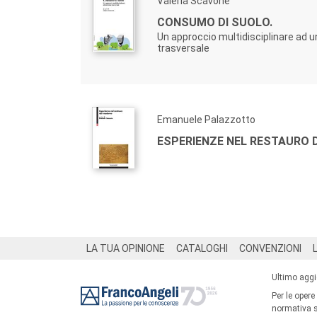
Valeria Scavone
CONSUMO DI SUOLO.
Un approccio multidisciplinare ad 
trasversale
Emanuele Palazzotto
ESPERIENZE NEL RESTAURO
Footer
LA TUA OPINIONE
CATALOGHI
CONVENZIONI
Ultimo agg
Per le opere
normativa su