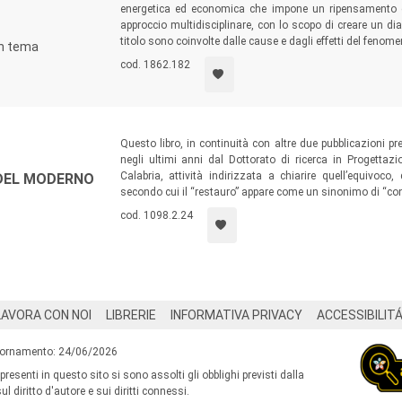
energetica ed economica che impone un ripensamento de
approccio multidisciplinare, con lo scopo di creare un d
titolo sono coinvolte dalle cause e dagli effetti del fenome
un tema
cod. 1862.182
Questo libro, in continuità con altre due pubblicazioni prec
negli ultimi anni dal Dottorato di ricerca in Progettaz
Calabria, attività indirizzata a chiarire quell’equivoc
 DEL MODERNO
secondo cui il “restauro” appare come un sinonimo di “co
cod. 1098.2.24
LAVORA CON NOI
LIBRERIE
INFORMATIVA PRIVACY
ACCESSIBILIT
iornamento: 24/06/2026
 presenti in questo sito si sono assolti gli obblighi previsti dalla
l diritto d'autore e sui diritti connessi.