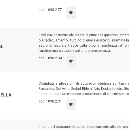
cod. 1098.2.77
Il volume ripercorre alcune tra le principali questioni eme
o all’adeguamento liturgico di quelle esistenti; esamina l
sacro di lasciare tracce della propria esistenza; affro
EL
l’architettura cultuale e sulla loro permanenza.
cod. 1098.2.34
Contributi e riflessioni di autorevoli studiosi sui temi 
Fernandez Del Amo, Sedad Eldem, Aris Kostantinidis, Giov
ricostruiscono un mosaico straordinario di esperienze e co
DELLA
cod. 1098.2.31
Il tema del consumo di suolo è nuovamente attuale non so