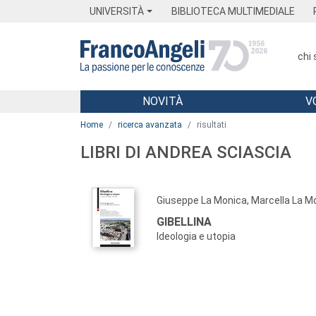
Menu
Main content
Footer
Menu
UNIVERSITÀ
BIBLIOTECA MULTIMEDIALE
chi
NOVITÀ
V
Main content
Home
ricerca avanzata
risultati
LIBRI DI ANDREA SCIASCIA
Giuseppe La Monica, Marcella La M
GIBELLINA
Ideologia e utopia