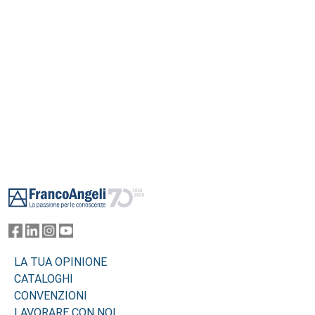
Footer
LA TUA OPINIONE
CATALOGHI
CONVENZIONI
LAVORARE CON NOI