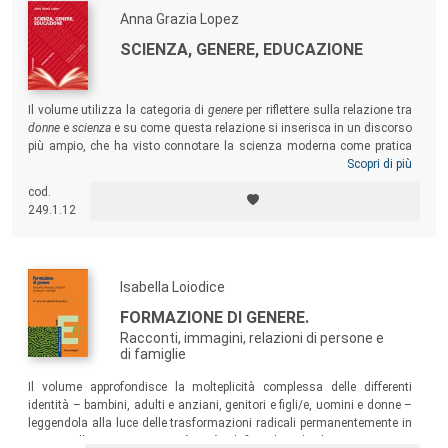
Anna Grazia Lopez
SCIENZA, GENERE, EDUCAZIONE
Il volume utilizza la categoria di
genere
per riflettere sulla relazione tra
donne
e
scienza
e su come questa relazione si inserisca in un discorso
più ampio, che ha visto connotare la scienza moderna come pratica
maschile, fondata sulla sottomissione della natura e della donna. Ci
Scopri di più
si sofferma in particolare sulla donna e sugli eccessi di una scienza
cod.
che strumentalizza il corpo femminile, sia per riaffermare modelli
249.1.12
estetici stereotipati, sia per controllarne il potere generativo.
Isabella Loiodice
FORMAZIONE DI GENERE.
Racconti, immagini, relazioni di persone e
di famiglie
Il volume approfondisce la molteplicità complessa delle differenti
identità – bambini, adulti e anziani, genitori e figli/e, uomini e donne –
leggendola alla luce delle trasformazioni radicali permanentemente in
corso nella contemporaneità. Ciò al fine di individuare e proporre