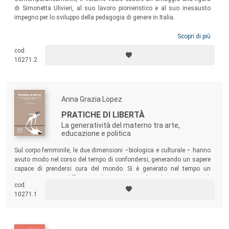
di Simonetta Ulivieri, al suo lavoro pionieristico e al suo inesausto
impegno per lo sviluppo della pedagogia di genere in Italia.
Scopri di più
cod.
10271.2
Anna Grazia Lopez
PRATICHE DI LIBERTÀ
La generatività del materno tra arte,
educazione e politica
Sul corpo femminile, le due dimensioni –biologica e culturale – hanno
avuto modo nel corso del tempo di confondersi, generando un sapere
capace di prendersi cura del mondo. Si è generato nel tempo un
pensare e agire differente, che riconosce il ruolo epistemico di
cod.
categorie considerate marginali dalla cultura ufficiale come la
10271.1
corporeità, l’affettività e la creatività.