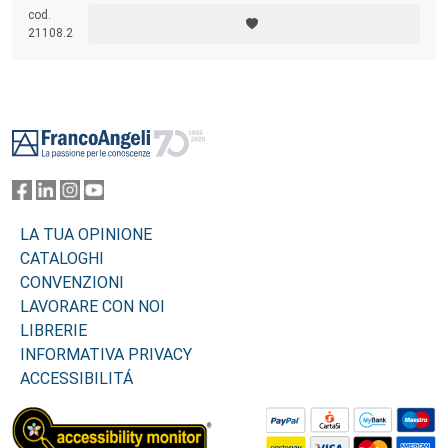
propri compiti. Il volume si propone di formulare un’agenda della
cod.
pedagogia laica: un catalogo di questioni che configurano tali compiti.
21108.2
Footer
LA TUA OPINIONE
CATALOGHI
CONVENZIONI
LAVORARE CON NOI
LIBRERIE
INFORMATIVA PRIVACY
ACCESSIBILITÁ