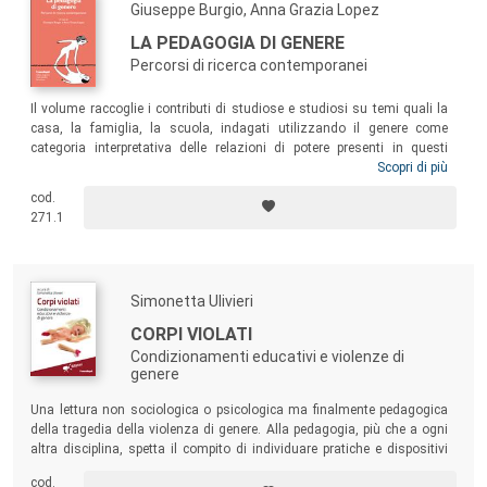
Giuseppe Burgio, Anna Grazia Lopez
LA PEDAGOGIA DI GENERE
Percorsi di ricerca contemporanei
Il volume raccoglie i contributi di studiose e studiosi su temi quali la
casa, la famiglia, la scuola, indagati utilizzando il genere come
categoria interpretativa delle relazioni di potere presenti in questi
contesti e l’
intersezionalità
come paradigma capace di cogliere il valore
Scopri di più
delle differenze che possono contribuire a costruire modelli di
cod.
convivenza in cui ognuno può sentirsi riconosciuto. Il testo
si offre,
271.1
dunque, come spazio di riflessione per tracciare inediti itinerari
educativi, e si rivolge a educatori ed educatrici, insegnanti, studiosi/e e
a tutti coloro che a vario titolo lavorano nel mondo della formazione.
Simonetta Ulivieri
CORPI VIOLATI
Condizionamenti educativi e violenze di
genere
Una lettura non sociologica o psicologica ma finalmente pedagogica
della tragedia della violenza di genere. Alla pedagogia, più che a ogni
altra disciplina, spetta il compito di individuare pratiche e dispositivi
inediti con cui riformulare l’ordine simbolico che incornicia le relazioni
cod.