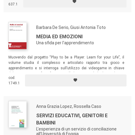
tra i soggetti. Perché quando si hanno le parole per nominare la realtà,
637.1
si hanno anche gli strumenti per trasformarla.
Barbara De Serio, Giusi Antonia Toto
MEDIA ED EMOZIONI
Una sfida per l'apprendimento
Muovendo dal progetto “Play to be a Player: Learn for your Life”, il
volume studia il complesso e articolato rapporto tra gioco e
apprendimento e si interroga sull’utilizzo dei videogame in chiave
didattica, con specifico riferimento alla loro capacità di rilevare il peso
cod.
che la motivazione riveste nel processo di apprendimento individuale,
1749.1
e quindi il livello di consapevolezza emotiva maturato dai bambini che
fanno uso dei game.
Anna Grazia Lopez, Rossella Caso
SERVIZI EDUCATIVI, GENITORI E
BAMBINI
L’esperienza di un servizio di conciliazione
all’Università di Foggia