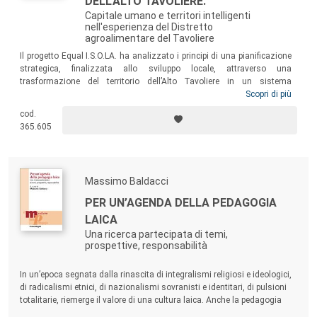
DELL'ALTO TAVOLIERE.
Capitale umano e territori intelligenti
nell'esperienza del Distretto
agroalimentare del Tavoliere
Il progetto Equal I.S.O.LA. ha analizzato i principi di una pianificazione
strategica, finalizzata allo sviluppo locale, attraverso una
trasformazione del territorio dell’Alto Tavoliere in un sistema
intelligente ad alta intensità di capitale umano e sociale. L’obiettivo è
Scopri di più
stato quello di delineare le principali implicazioni strategico-gestionali,
cod.
all’interno delle principali filiere agroalimentari dell’area Equal, che
365.605
meglio contribuiscono a supportare le nuove dinamiche di crescita
territoriale.
Massimo Baldacci
PER UN’AGENDA DELLA PEDAGOGIA
LAICA
Una ricerca partecipata di temi,
prospettive, responsabilità
In un’epoca segnata dalla rinascita di integralismi religiosi e ideologici,
di radicalismi etnici, di nazionalismi sovranisti e identitari, di pulsioni
totalitarie, riemerge il valore di una cultura laica. Anche la pedagogia
d’ispirazione laica è chiamata a riprendere consapevolezza di sé e dei