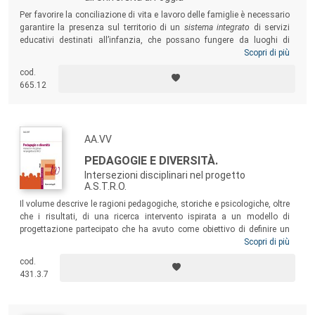
Per favorire la conciliazione di vita e lavoro delle famiglie è necessario
garantire la presenza sul territorio di un
sistema integrato
di servizi
educativi destinati all’infanzia, che possano fungere da luoghi di
istruzione e di formazione, per i/le più piccoli/e, e da supporto a una
Scopri di più
genitorialità competente. Il volume riporta l’esperienza dello
Spazio
cod.
gioco
, organizzato dall’Università di Foggia per ospitare durante il
665.12
periodo estivo le bambine e i bambini dei dipendenti dell’Ateneo: “uno
spazio” rivolto sì al servizio della famiglia, ma per la tutela dei diritti
dell’infanzia.
AA.VV
PEDAGOGIE E DIVERSITÀ.
Intersezioni disciplinari nel progetto
A.S.T.R.O.
Il volume descrive le ragioni pedagogiche, storiche e psicologiche, oltre
che i risultati, di una ricerca intervento ispirata a un modello di
progettazione partecipato che ha avuto come obiettivo di definire un
programma educativo volto a migliorare la relazione famiglia-bambino
Scopri di più
autistico attraverso l’utilizzo di NAO, un robot dalle caratteristiche
cod.
umanoidi che si è voluto utilizzare come strumento di mediazione per
431.3.7
consentire al genitore
caregiver
di stabilire un contatto con il bambino.