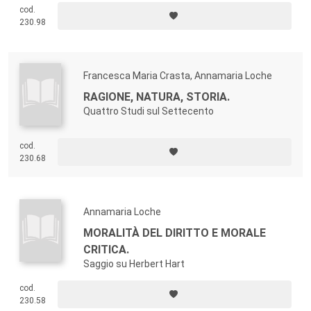
pensiero delle donne o sulla loro immagine nei classici della filosofia,
cod.
su significativi momenti della filosofia in Italia e su aspetti rilevanti del
230.98
dibattito contemporaneo.
Francesca Maria Crasta, Annamaria Loche
RAGIONE, NATURA, STORIA.
Quattro Studi sul Settecento
cod.
230.68
Annamaria Loche
MORALITÀ DEL DIRITTO E MORALE
CRITICA.
Saggio su Herbert Hart
cod.
230.58