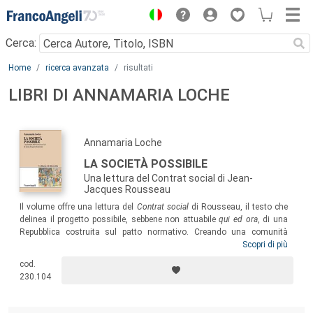
Menu
Cerca:
Main content
Home
ricerca avanzata
risultati
LIBRI DI ANNAMARIA LOCHE
Annamaria Loche
LA SOCIETÀ POSSIBILE
Una lettura del Contrat social di Jean-
Jacques Rousseau
Il volume offre una lettura del
Contrat social
di Rousseau, il testo che
delinea il progetto possibile, sebbene non attuabile
qui ed ora
, di una
Repubblica costruita sul patto normativo. Creando una comunità
cooperativa, il contratto sociale trasforma gli individui in cittadini in un
Scopri di più
modo che richiama il ruolo del Legislatore, una sorta di mediatore
cod.
politico e sociale tra le varie componenti dello Stato; il problema della
230.104
convivenza politica trova così nuove e originali risposte.