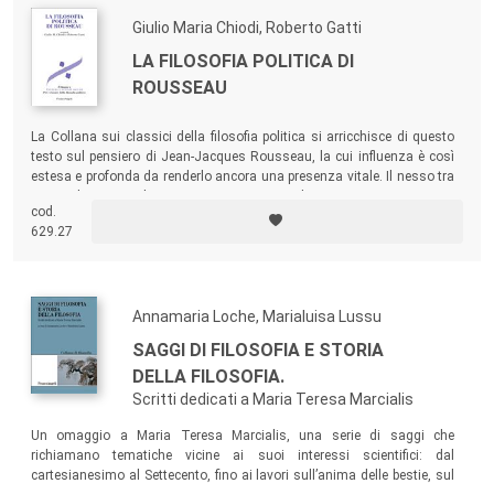
Giulio Maria Chiodi, Roberto Gatti
LA FILOSOFIA POLITICA DI
ROUSSEAU
La Collana sui classici della filosofia politica si arricchisce di questo
testo sul pensiero di Jean-Jacques Rousseau, la cui influenza è così
estesa e profonda da renderlo ancora una presenza vitale. Il nesso tra
antropologia e politica emerge qui in modo accentuato, sia esso
cod.
filtrato attraverso il romanzo pedagogico o il romanzo che ci narra di
629.27
Julie e Saint-Preux o la singolare “storia dell’anima” iniziata con le
Confessions
.
Annamaria Loche, Marialuisa Lussu
SAGGI DI FILOSOFIA E STORIA
DELLA FILOSOFIA.
Scritti dedicati a Maria Teresa Marcialis
Un omaggio a Maria Teresa Marcialis, una serie di saggi che
richiamano tematiche vicine ai suoi interessi scientifici: dal
cartesianesimo al Settecento, fino ai lavori sull’anima delle bestie, sul