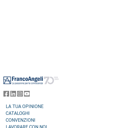
Footer
LA TUA OPINIONE
CATALOGHI
CONVENZIONI
LAVORARE CON NOI