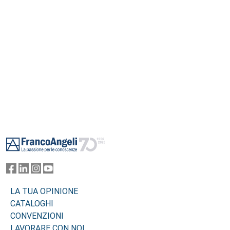
Footer
LA TUA OPINIONE
CATALOGHI
CONVENZIONI
LAVORARE CON NOI