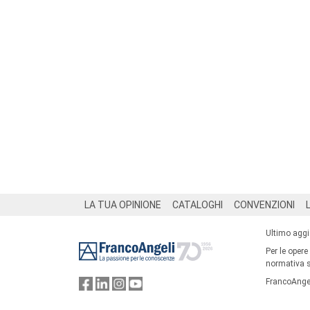
Footer
LA TUA OPINIONE
CATALOGHI
CONVENZIONI
Ultimo agg
Per le opere
normativa su
FrancoAngel