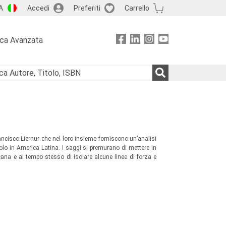
A
Accedi
Preferiti
Carrello
rca Avanzata
Francisco Liernur che nel loro insieme forniscono un’analisi
colo in America Latina. I saggi si premurano di mettere in
cana e al tempo stesso di isolare alcune linee di forza e