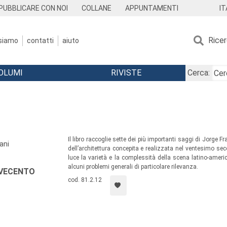
IT
PUBBLICARE CON NOI
COLLANE
APPUNTAMENTI
Rice
 siamo
contatti
aiuto
OLUMI
RIVISTE
Cerca:
Il libro raccoglie sette dei più importanti saggi di Jorge 
ani
dell’architettura concepita e realizzata nel ventesimo se
luce la varietà e la complessità della scena latino-ameri
alcuni problemi generali di particolare rilevanza.
OVECENTO
cod. 81.2.12