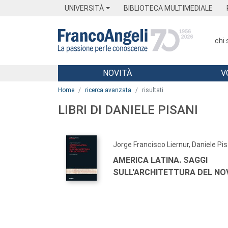
Menu
Main content
Footer
Menu
UNIVERSITÀ
BIBLIOTECA MULTIMEDIALE
chi
NOVITÀ
V
Main content
Home
ricerca avanzata
risultati
LIBRI DI DANIELE PISANI
Jorge Francisco Liernur, Daniele Pis
AMERICA LATINA. SAGGI
SULL'ARCHITETTURA DEL N