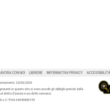
LAVORA CON NOI
LIBRERIE
INFORMATIVA PRIVACY
ACCESSIBILIT
iornamento: 24/06/2026
 presenti in questo sito si sono assolti gli obblighi previsti dalla
l diritto d'autore e sui diritti connessi.
i s.r.l. P.IVA 04949880159