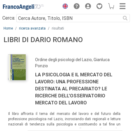
Menu
Cerca:
Main content
Home
ricerca avanzata
risultati
LIBRI DI DARIO ROMANO
Ordine degli psicologi del Lazio, Gianluca
Ponzio
LA PSICOLOGIA E IL MERCATO DEL
LAVORO: UNA PROFESSIONE
DESTINATA AL PRECARIATO? LE
RICERCHE DELL'OSSERVATORIO
MERCATO DEL LAVORO
Il libro affronta il tema del mercato del lavoro e del futuro della
professione psicologica nel Lazio, incrociando dati regionali e letture
nazionali di tendenza sulla psicologia e costituendo a tal fine un
Osservatorio permanente. Viene presentata l’esperienza dei primi due