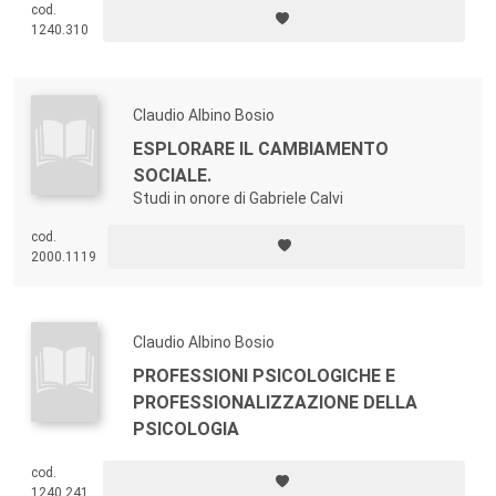
cod.
anni dell’Osservatorio, una serie di riflessioni e di ricerche effettuate
1240.310
sul lato dell’offerta e della domanda di psicologia.
Claudio Albino Bosio
ESPLORARE IL CAMBIAMENTO
SOCIALE.
Studi in onore di Gabriele Calvi
cod.
2000.1119
Claudio Albino Bosio
PROFESSIONI PSICOLOGICHE E
PROFESSIONALIZZAZIONE DELLA
PSICOLOGIA
cod.
1240.241