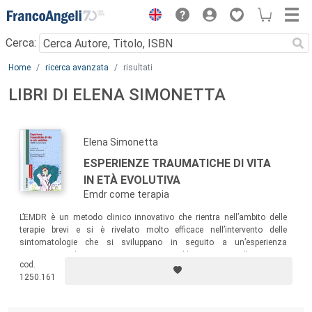
Menu
Cerca:
Main content
Home
ricerca avanzata
risultati
LIBRI DI ELENA SIMONETTA
Elena Simonetta
ESPERIENZE TRAUMATICHE DI VITA
IN ETÀ EVOLUTIVA
Emdr come terapia
L’EMDR è un metodo clinico innovativo che rientra nell’ambito delle
terapie brevi e si è rivelato molto efficace nell’intervento delle
sintomatologie che si sviluppano in seguito a un’esperienza
traumatica o dopo traumi ripetuti. Questo libro nasce con l’intenzione
cod.
di presentare alcune esperienze, realizzate nel nostro paese, relative
1250.161
all’applicazione della metodologia terapeutica EMDR con soggetti in
età evolutiva.