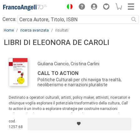
Menu
Cerca:
Main content
Home
ricerca avanzata
risultati
LIBRI DI ELEONORA DE CAROLI
Giuliana Ciancio, Cristina Carlini
CALL TO ACTION
Politiche Culturali per chi naviga tra realtà,
neoliberismo e narrazioni pluraliste
Destinato a operatori culturali, artisti, policy maker, attivisti, ricercatori e
chiunque voglia esplorare il potenziale trasformativo della cultura,
Call
to action
è un invito a esplorare strategie per costruire narrazioni
collettive pluraliste e immaginare un futuro basato su giustizia, diritti e
solidarietà.
cod.
1257.68