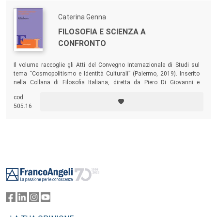
Caterina Genna
FILOSOFIA E SCIENZA A
CONFRONTO
Il volume raccoglie gli Atti del Convegno Internazionale di Studi sul
tema “Cosmopolitismo e Identità Culturali” (Palermo, 2019). Inserito
nella Collana di Filosofia Italiana, diretta da Piero Di Giovanni e
Caterina Genna, il testo conferma l’attività svolta a Palermo per il
cod.
recupero della filosofia italiana nell’ampio panorama della cultura
505.16
europea e internazionale.
Footer