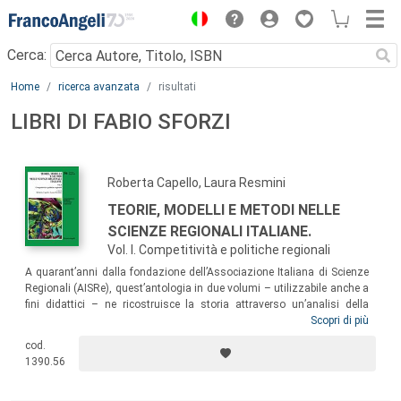
Menu
Cerca:
Main content
Home
ricerca avanzata
risultati
LIBRI DI FABIO SFORZI
Roberta Capello, Laura Resmini
TEORIE, MODELLI E METODI NELLE
SCIENZE REGIONALI ITALIANE.
Vol. I. Competitività e politiche regionali
A quarant’anni dalla fondazione dell’Associazione Italiana di Scienze
Regionali (AISRe), quest’antologia in due volumi – utilizzabile anche a
fini didattici – ne ricostruisce la storia attraverso un’analisi della
Collana edita da FrancoAngeli. Nel primo volume l’attenzione è posta
Scopri di più
sulle
teorie dello sviluppo locale e della crescita regionale e sull’analisi
cod.
delle politiche regionali
. Non esaustivi dell’intera produzione di idee
1390.56
sviluppate in quest’ambito dagli scienziati regionali, i lavori riescono a
cogliere la peculiarità dell’AISRe nel trattare il concetto di spazio come