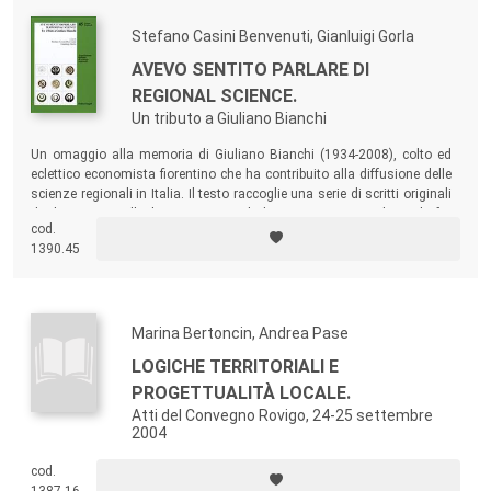
territorio.
Stefano Casini Benvenuti, Gianluigi Gorla
AVEVO SENTITO PARLARE DI
REGIONAL SCIENCE.
Un tributo a Giuliano Bianchi
Un omaggio alla memoria di Giuliano Bianchi (1934-2008), colto ed
eclettico economista fiorentino che ha contribuito alla diffusione delle
scienze regionali in Italia. Il testo raccoglie una serie di scritti originali
di alcuni suoi colleghi su temi attuali di economia regionale, scelti fra
cod.
gli innumerevoli argomenti trattati da Bianchi.
1390.45
Marina Bertoncin, Andrea Pase
LOGICHE TERRITORIALI E
PROGETTUALITÀ LOCALE.
Atti del Convegno Rovigo, 24-25 settembre
2004
cod.
1387.16