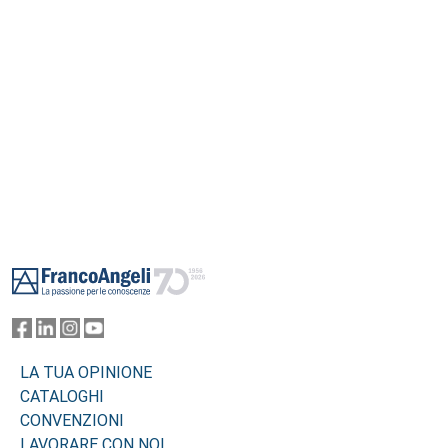
Footer
LA TUA OPINIONE
CATALOGHI
CONVENZIONI
LAVORARE CON NOI