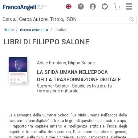
Menu
Cerca:
Main content
Home
ricerca avanzata
risultati
LIBRI DI FILIPPO SALONE
Adele Ercolano, Filippo Salone
LA SFIDA UMANA NELL’EPOCA
DELLA TRASFORMAZIONE DIGITALE
Summer School - Scuola estiva di alta
formazione culturale
La Rassegna della Summer School “La sfida umana nell’epoca della
trasformazione digitale” affronta le grandi questioni del nostro tempo:
il rapporto tra capitale umano e intelligenza artificiale, l’etica degli
algoritmi, la centralità della persona, l’inclusione digitale e di genere,
gli impatti della rivoluzione digitale su lavoro, democrazia, ambiente,