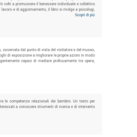
ti volti a promuovere il benessere individuale e collettivo
lavoro e di aggiornamento, il libro si rivolge a psicologi,
fessionali che vogliano approfondire conoscenze teoriche e
Scopri di più
interventi creativi per facilitare la consapevolezza e la
, osservata dal punto di vista del visitatore e del museo,
luoghi di esposizione a migliorare le proprie azioni in modo
igentemente capaci di mediare proficuamente tra opera,
are le competenze relazionali dei bambini. Un testo per
nteressati a conoscere strumenti di ricerca e di intervento