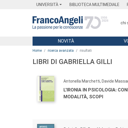
Menu
Main content
Footer
Menu
UNIVERSITÀ
BIBLIOTECA MULTIMEDIALE
chi
NOVITÀ
V
Main content
Home
ricerca avanzata
risultati
LIBRI DI GABRIELLA GILLI
Antonella Marchetti, Davide Massa
L'IRONIA IN PSICOLOGIA: CONF
MODALITÀ, SCOPI