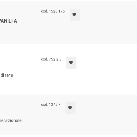
cod. 1520.176
ANILI A
cod. 752.2.5
di rete
cod. 1245.7
enerazionale