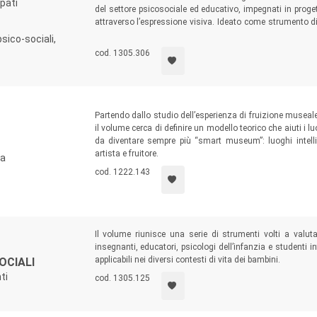
ppati
del settore psicosociale ed educativo, impegnati in proget
attraverso l’espressione visiva. Ideato come strumento di 
educatori, pedagogisti, insegnanti e alle altre figure pro
psico-sociali,
apprendere tecniche espressive visive utili a realizzare 
cod. 1305.306
crescita di sé lungo tutto l’arco della vita.
Partendo dallo studio dell’esperienza di fruizione museale
il volume cerca di definire un modello teorico che aiuti i 
da diventare sempre più “smart museum”: luoghi intell
artista e fruitore.
ca
cod. 1222.143
Il volume riunisce una serie di strumenti volti a valut
insegnanti, educatori, psicologi dell’infanzia e studenti i
applicabili nei diversi contesti di vita dei bambini.
OCIALI
ti
cod. 1305.125