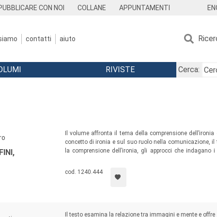
EN
PUBBLICARE CON NOI
COLLANE
APPUNTAMENTI
Ricer
 siamo
contatti
aiuto
OLUMI
RIVISTE
Cerca:
Il volume affronta il tema della comprensione dell’ironia 
ro
concetto di ironia e sul suo ruolo nella comunicazione, il t
la comprensione dell’ironia, gli approcci che indagano i
INI,
sviluppo di tali processi dall’infanzia all’età adulta. Propo
nel design, a conferma del valore sociale e culturale ch
cod. 1240.444
nell’esperienza umana.
Il testo esamina la relazione tra immagini e mente e offre 