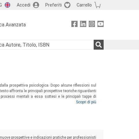
G
Accedi
Preferiti
Carrello
ca Avanzata
dalla prospettiva psicologica. Dopo alcune riflessioni sul
esto affronta le principali prospettive teoriche riguardanti
 processi mentali a essa sottesi e le principali tappe di
ne infine uno sguardo sull’ironia negli artefatti artistici e
Scopri di più
e questa tipologia di comunicazione non letterale riveste
nuove prospettive e indicazioni pratiche per professionisti